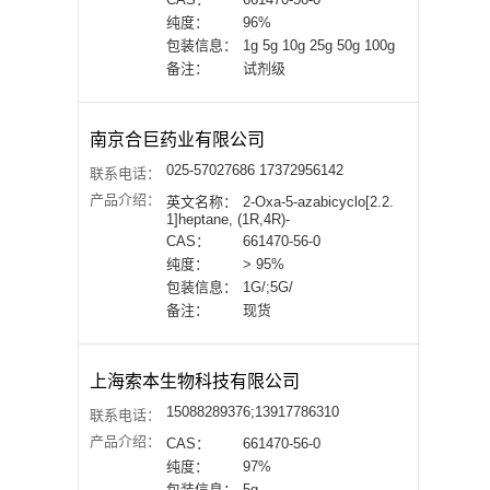
纯度：
96%
包装信息：
1g 5g 10g 25g 50g 100g
备注：
试剂级
南京合巨药业有限公司
025-57027686 17372956142
联系电话：
产品介绍：
英文名称：
2-Oxa-5-azabicyclo[2.2.
1]heptane, (1R,4R)-
CAS：
661470-56-0
纯度：
> 95%
包装信息：
1G/;5G/
备注：
现货
上海索本生物科技有限公司
15088289376;13917786310
联系电话：
产品介绍：
CAS：
661470-56-0
纯度：
97%
包装信息：
5g