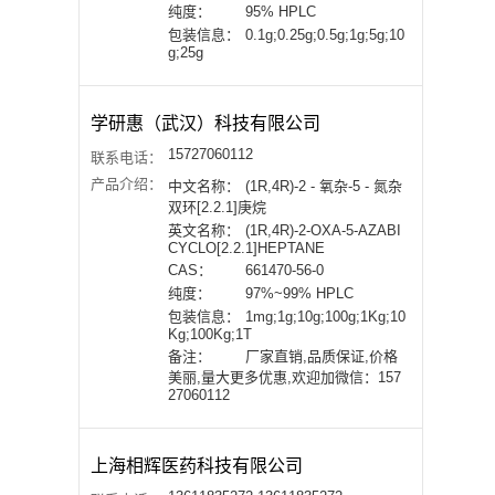
纯度：
95% HPLC
包装信息：
0.1g;0.25g;0.5g;1g;5g;10
g;25g
学研惠（武汉）科技有限公司
15727060112
联系电话：
产品介绍：
中文名称：
(1R,4R)-2 - 氧杂-5 - 氮杂
双环[2.2.1]庚烷
英文名称：
(1R,4R)-2-OXA-5-AZABI
CYCLO[2.2.1]HEPTANE
CAS：
661470-56-0
纯度：
97%~99% HPLC
包装信息：
1mg;1g;10g;100g;1Kg;10
Kg;100Kg;1T
备注：
厂家直销,品质保证,价格
美丽,量大更多优惠,欢迎加微信：157
27060112
上海相辉医药科技有限公司