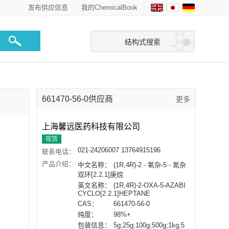
发布供应信息
我的ChemicalBook
结构式搜索
661470-56-0供应商
更多
上海馨远医药科技有限公司
现货
021-24206007 13764915196
联系电话：
产品介绍：
中文名称：
(1R,4R)-2 - 氧杂-5 - 氮杂
双环[2.2.1]庚烷
英文名称：
(1R,4R)-2-OXA-5-AZABI
CYCLO[2.2.1]HEPTANE
CAS：
661470-56-0
纯度：
98%+
包装信息：
5g;25g;100g;500g;1kg;5