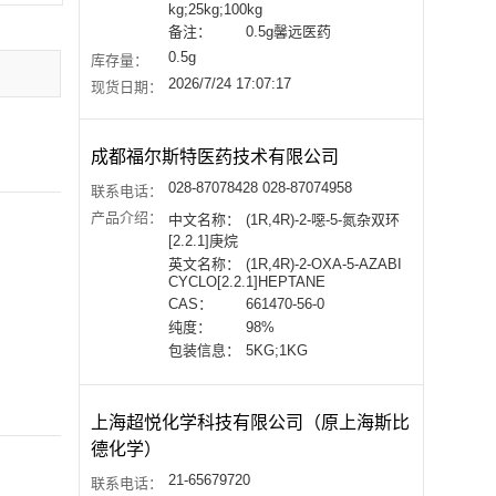
kg;25kg;100kg
备注：
0.5g馨远医药
0.5g
库存量：
2026/7/24 17:07:17
现货日期：
成都福尔斯特医药技术有限公司
028-87078428 028-87074958
联系电话：
产品介绍：
中文名称：
(1R,4R)-2-噁-5-氮杂双环
[2.2.1]庚烷
英文名称：
(1R,4R)-2-OXA-5-AZABI
CYCLO[2.2.1]HEPTANE
CAS：
661470-56-0
纯度：
98%
包装信息：
5KG;1KG
上海超悦化学科技有限公司（原上海斯比
德化学）
21-65679720
联系电话：