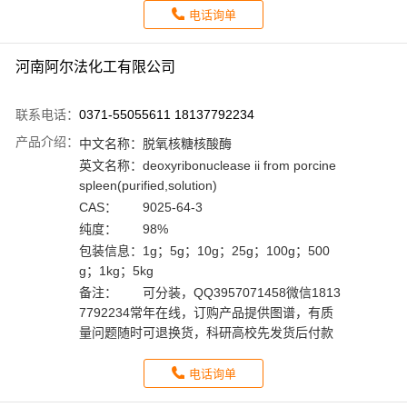
电话询单
河南阿尔法化工有限公司
联系电话：
0371-55055611 18137792234
产品介绍：
中文名称：
脱氧核糖核酸酶
英文名称：
deoxyribonuclease ii from porcine
spleen(purified,solution)
CAS：
9025-64-3
纯度：
98%
包装信息：
1g；5g；10g；25g；100g；500
g；1kg；5kg
备注：
可分装，QQ3957071458微信1813
7792234常年在线，订购产品提供图谱，有质
量问题随时可退换货，科研高校先发货后付款
电话询单