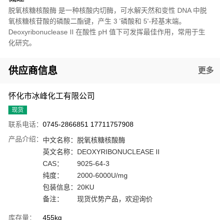
脱氧核糖核酸酶 是一种核酸内切酶，可水解天然和变性 DNA 中脱
氧核糖核苷酸的磷酸二酯键，产生 3 '磷酸和 5'-羟基末端。
Deoxyribonuclease II 在酸性 pH 值下可发挥最佳作用，常用于生
化研究。
供应商信息
更多
怀化市冰峰化工有限公司
现货
联系电话：
0745-2866851 17711757908
产品介绍：
中文名称：
脱氧核糖核酸酶
英文名称：
DEOXYRIBONUCLEASE II
CAS：
9025-64-3
纯度：
2000-6000U/mg
包装信息：
20KU
备注：
现货优势产品，欢迎询价
库存量：
455kg