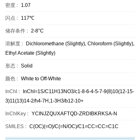
密度 :
1.07
闪点 :
117℃
储存条件 :
2-8°C
溶解度 :
Dichloromethane (Slightly), Chloroform (Slightly),
Ethyl Acetate (Slightly)
形态 :
Solid
颜色 :
White to Off-White
InChI :
InChI=1S/C11H13NO3/c1-8-6-4-5-7-9(8)10(12-15-
3)11(13)14-2/h4-7H,1-3H3/b12-10+
InChIKey :
YCINJZQUXAFTQD-ZRDIBKRKSA-N
SMILES :
C(OC)(=O)/C(=N/OC)/C1=CC=CC=C1C