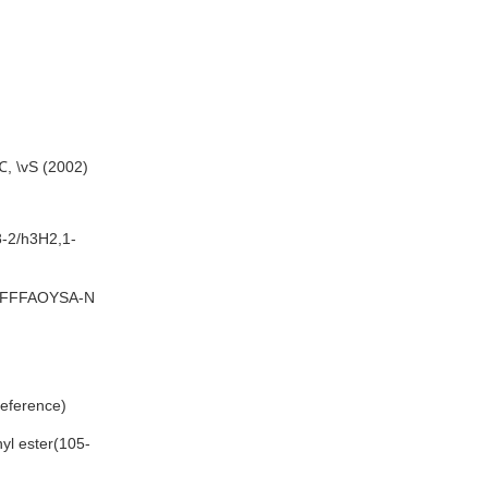
℃, \vS (2002)
-2/h3H2,1-
FFFAOYSA-N
eference)
hyl ester(105-