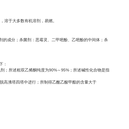
)，溶于水，溶于大多数有机溶剂，易燃。
剂的成分；杀菌剂：恶霉灵、二甲嘧酚、乙嘧酚的中间体；杀
下：
剂；所述粗双乙烯酮纯度为90%～95%；所述碱性化合物是指
和脱高沸塔四塔中进行；所制得乙酰乙酸甲酯的含量大于