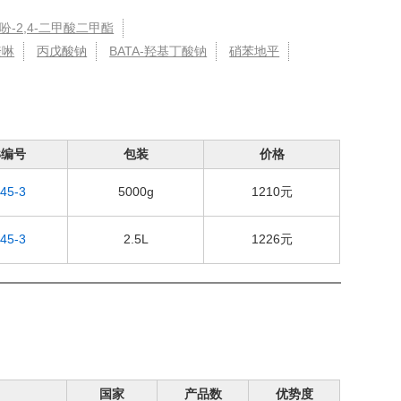
噻吩-2,4-二甲酸二甲酯
喹啉
丙戊酸钠
BATA-羟基丁酸钠
硝苯地平
S编号
包装
价格
-45-3
5000g
1210元
-45-3
2.5L
1226元
国家
产品数
优势度