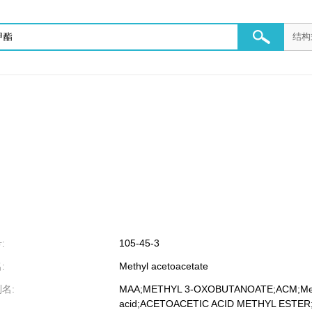
:
105-45-3
:
Methyl acetoacetate
名:
MAA;METHYL 3-OXOBUTANOATE;ACM;Meth
acid;ACETOACETIC ACID METHYL ESTE