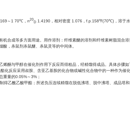
20
69～1 70℃，n
1.4190，相对密度 1.076，f.p.158℉(70℃
D
有机合成等多方面用途。用作溶剂：纤维素醚的溶剂和纤维素树脂混合溶
烟酸，杀鼠剂杀鼠醚、杀鼠灵等的中间体。
乙烯酮与甲醇在催化剂作用下反应而得粗品，经精馏得成品。具体步骤如
所述酯化反应采用叔胺、含亚乙基胺的化合物或碱性化合物中的一种作为催化
量的0.05%～3%；
，制得乙酰乙酸甲酯；所述负压连续精馏在脱低沸塔、脱中沸塔、成品塔