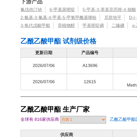
下游产品
氟伐他汀钠
6-甲基尿嘧啶
5-甲基-3-苯基异恶唑-4-羧酸
2-氨基-3-氰基-4-甲基-5-甲氧甲酰基噻吩
尼群地平
D-
3-氧代戊酸甲酯
异植物醇
甲基嘧啶磷
二嗪磷
α
乙酰乙酸甲酯 试剂级价格
更新日期
产品编号
2026/07/06
A13696
2026/07/06
12615
Meth
乙酰乙酸甲酯
生产厂家
全球有 816家供应商
乙酰乙酸甲酯
供应商