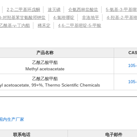
2,2-二甲基环戊酮
速灭磷
仑氨西林盐酸盐
5-氨基-3-甲基
(-)-对羟基苯甘氨酸邓钾盐
4-氯喹哪啶
非洛地平
4-羟基-2-甲基
-乙酰基-γ-丁内酯
稀禾定
4,6-二甲基嘧啶-5-甲酸
产品名称
CA
乙酰乙酸甲酯
105
Methyl acetoacetate
乙酰乙酸甲酯
105
yl acetoacetate, 99+%, Thermo Scientific Chemicals
国内生产厂家
联系电话
电子邮件