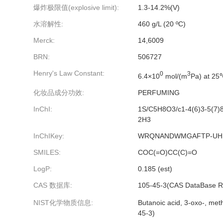
爆炸极限值(explosive limit):
1.3-14.2%(V)
水溶解性:
460 g/L (20 ºC)
Merck:
14,6009
BRN:
506727
Henry's Law Constant:
0
3
6.4×10
mol/(m
Pa) at 25
化妆品成分功效:
PERFUMING
InChI:
1S/C5H8O3/c1-4(6)3-5(7)8
2H3
InChIKey:
WRQNANDWMGAFTP-UH
SMILES:
COC(=O)CC(C)=O
LogP:
0.185 (est)
CAS 数据库:
105-45-3(CAS DataBase R
NIST化学物质信息:
Butanoic acid, 3-oxo-, met
45-3)