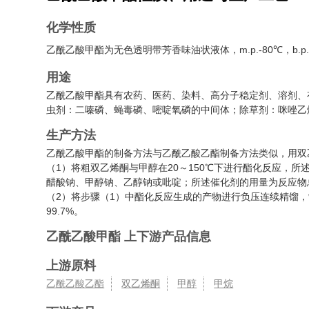
化学性质
乙酰乙酸甲酯为无色透明带芳香味油状液体，m.p.-80℃，b.p.1
用途
乙酰乙酸甲酯具有农药、医药、染料、高分子稳定剂、溶剂、
虫剂：二嗪磷、蝇毒磷、嘧啶氧磷的中间体；除草剂：咪唑乙
生产方法
乙酰乙酸甲酯的制备方法与乙酰乙酸乙酯制备方法类似，用双
（1）将粗双乙烯酮与甲醇在20～150℃下进行酯化反应，
醋酸钠、甲醇钠、乙醇钠或吡啶；所述催化剂的用量为反应物总重
（2）将步骤（1）中酯化反应生成的产物进行负压连续精馏
99.7%。
乙酰乙酸甲酯
上下游产品信息
上游原料
乙酰乙酸乙酯
双乙烯酮
甲醇
甲烷