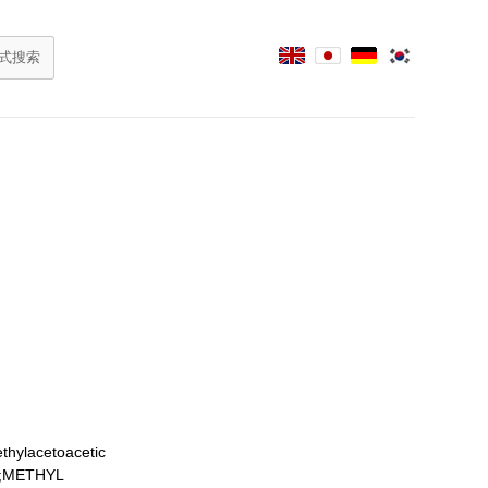
ylacetoacetic
R;METHYL