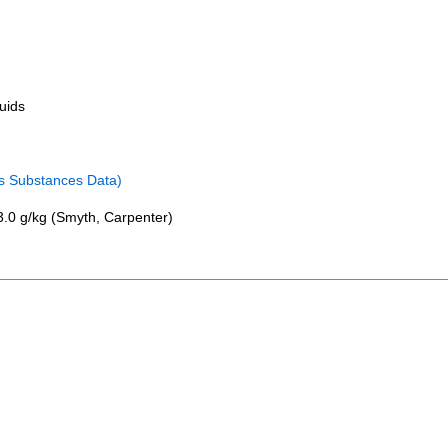
uids
s Substances Data)
 3.0 g/kg (Smyth, Carpenter)