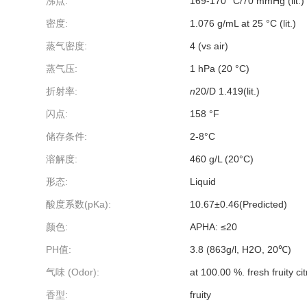
沸点:
169-170 °C/70 mmHg (lit.)
密度:
1.076 g/mL at 25 °C (lit.)
蒸气密度:
4 (vs air)
蒸气压:
1 hPa (20 °C)
折射率:
n
20/D
1.419(lit.)
闪点:
158 °F
储存条件:
2-8°C
溶解度:
460 g/L (20°C)
形态:
Liquid
酸度系数(pKa):
10.67±0.46(Predicted)
颜色:
APHA: ≤20
PH值:
3.8 (863g/l, H2O, 20℃)
气味 (Odor):
at 100.00 %. fresh fruity ci
香型:
fruity