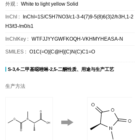
外观 :
White to light yellow Solid
InChI :
InChI=1S/C5H7NO3/c1-3-4(7)9-5(8)6(3)2/h3H,1-2
H3/t3-/m0/s1
InChIKey :
WTFJJYYGWFKOQH-VKHMYHEASA-N
SMILES :
O1C(=O)[C@H](C)N(C)C1=O
S-3,4-二甲基噁唑啉-2,5-二酮性质、用途与生产工艺
生产方法