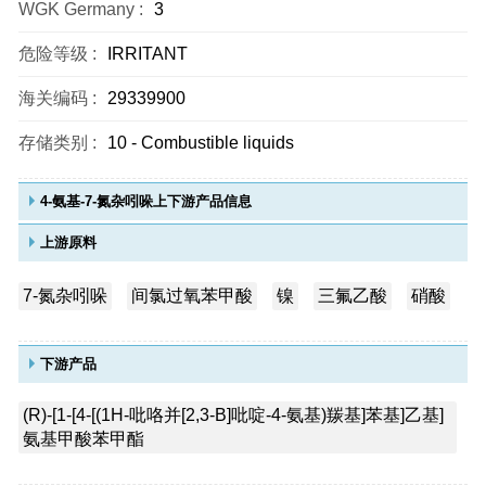
WGK Germany :
3
危险等级 :
IRRITANT
海关编码 :
29339900
存储类别 :
10 - Combustible liquids
4-氨基-7-氮杂吲哚上下游产品信息
上游原料
7-氮杂吲哚
间氯过氧苯甲酸
镍
三氟乙酸
硝酸
下游产品
(R)-[1-[4-[(1H-吡咯并[2,3-B]吡啶-4-氨基)羰基]苯基]乙基]
氨基甲酸苯甲酯