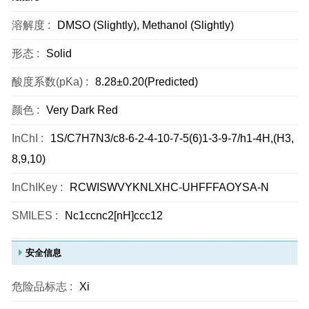
溶解度 :
DMSO (Slightly), Methanol (Slightly)
形态 :
Solid
酸度系数(pKa) :
8.28±0.20(Predicted)
颜色 :
Very Dark Red
InChI :
1S/C7H7N3/c8-6-2-4-10-7-5(6)1-3-9-7/h1-4H,(H3,
8,9,10)
InChIKey :
RCWISWVYKNLXHC-UHFFFAOYSA-N
SMILES :
Nc1ccnc2[nH]ccc12
安全信息
危险品标志 :
Xi