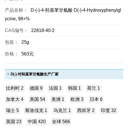
产品名称：
D-(-)-4-羟基苯甘氨酸 D(-)-4-Hydroxyphenylgl
ycine, 98+%
CAS编号：
22818-40-2
包装：
25g
价格：
563元
D(-)-对羟基苯甘氨酸生产厂家
比利时 2
德国 9
法国 1
韩国 1
荷兰 1
加拿大 4
美国 54
美洲 1
欧洲 3
日本 6
瑞士 5
斯洛伐克 1
乌克兰 1
西班牙 2
印度 32
英国 23
中国 420
全球 566