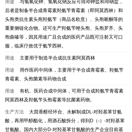
用途
与氢氧化钾、氢氧化钠反应可得邓钾盐和邓钠盐，
后者是制备半合成青霉素羟氨苄青霉素（即阿莫西林）和
头孢类抗生素头孢羟氨苄（商品名欧意）、头孢哌酮等的
重要侧链化合物。还可生产羟氨苄唑头孢、头孢罗齐、头
孢曲嗪等，因其用途广且合成的医药产品既可注射又可口
服，临床疗效优于氨苄西林。
用途
主要用于制造半合成抗生素阿莫西林
用途
用作医药中间体，主要用于半合成青霉素、羟氨苄
青霉素、头孢菌素等药物合成
用途
有机、医药合成中间体，可用于合成羟氨苄青霉素
阿莫西林及羟氨苄头孢霉素等抗菌素药物。
生产方法
大茴香醛经环合、水解制成DL-对羟基苯甘氨
酸，再用甲醇酯化，用酒石酸拆分，得到D（-）-对羟基苯
甘氨酸。国内大部分D-对羟基苯甘氨酸的生产企业目前基