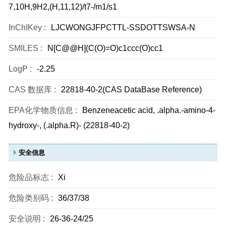
7,10H,9H2,(H,11,12)/t7-/m1/s1
InChIKey :
LJCWONGJFPCTTL-SSDOTTSWSA-N
SMILES :
N[C@@H](C(O)=O)c1ccc(O)cc1
LogP :
-2.25
CAS 数据库 :
22818-40-2(CAS DataBase Reference)
EPA化学物质信息 :
Benzeneacetic acid, .alpha.-amino-4-
hydroxy-, (.alpha.R)- (22818-40-2)
安全信息
危险品标志 :
Xi
危险类别码 :
36/37/38
安全说明 :
26-36-24/25