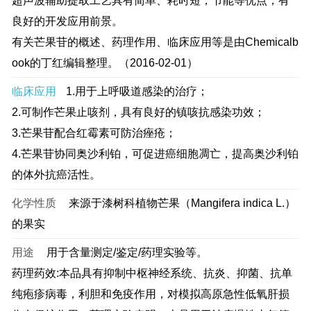
超声波辅助提取工艺具有简单、耗时短，节能等优点，有
良好的开发应用前景。
有关芒果苷的概述、药理作用、临床应用等是由Chemicalb
ook的丁红编辑整理。（2016-02-01）
临床应用
1.用于上呼吸道感染的治疗；
2.可制作芒果止咳剂，具有良好的镇咳抗感染功效；
3.芒果苷配合红霉素可防治痤疮；
4.芒果苷协同奥沙利铂，可促进癌细胞凋亡，提高奥沙利铂
的体外抗癌活性。
化学性质
来源于漆树科植物芒果（Mangifera indica L.）
的果实
用途
用于含量测定/鉴定/药理实验等。
药理药效:本品具有抑制中枢神经系统、抗炎、抑菌、抗单
纯疱疹病毒，利胆和免疫作用，对模拟高原急性低氧肝损