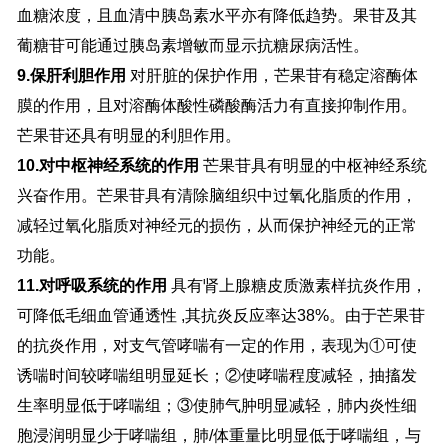
血糖浓度，且血清中胰岛素水平亦有降低趋势。果苷及其
葡糖苷可能通过胰岛素增敏而显示抗糖尿病活性。
9.保肝利胆作用
对肝脏的保护作用，芒果苷有稳定溶酶体
膜的作用，且对溶酶体酸性磷酸酶活力有直接抑制作用。
芒果苷还具有明显的利胆作用。
10.对中枢神经系统的作用
芒果苷具有明显的中枢神经系统
兴奋作用。芒果苷具有清除脑组织中过氧化脂质的作用，
减轻过氧化脂质对神经元的损伤，从而保护神经元的正常
功能。
11.对呼吸系统的作用
具有肾上腺糖皮质激素样抗炎作用，
可降低毛细血管通透性 ,其抗炎反应率达38%。由于芒果苷
的抗炎作用，对支气管哮喘有一定的作用，表现为①可使
诱喘时间较哮喘组明显延长；②使哮喘程度减轻，抽搐发
生率明显低于哮喘组；③使肺气肿明显减轻，肺内炎性细
胞浸润明显少于哮喘组，肺/体重量比明显低于哮喘组，与