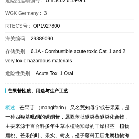
危险品运输编号 :
UN 3462 6.1/PG 1
WGK Germany :
3
RTECS号 :
OP1927800
海关编码 :
29389090
存储类别 :
6.1A - Combustible acute toxic Cat. 1 and 2
very toxic hazardous materials
危险性类别 :
Acute Tox. 1 Oral
芒果苷性质、用途与生产工艺
概述
芒果苷 （mangiferin） 又名莞知母宁或芒果素，是
一种四羟基吡酮的碳酮苷，属双苯吡酮类黄酮类化合物，
主要来源于百合科多年生草本植物知母的干燥根茎，植物
扁桃、芒果的叶、果实、树皮，翅子藤科五层龙属植物海