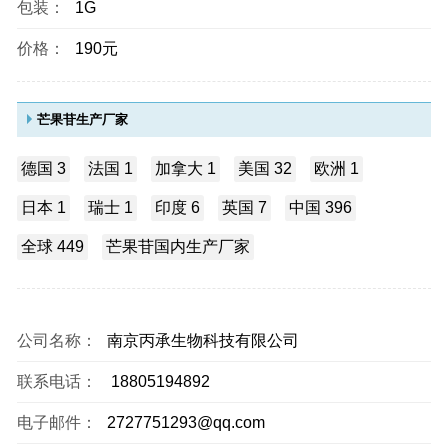
包装：
1G
价格：
190元
芒果苷生产厂家
德国 3
法国 1
加拿大 1
美国 32
欧洲 1
日本 1
瑞士 1
印度 6
英国 7
中国 396
全球 449
芒果苷国内生产厂家
公司名称：
南京丙承生物科技有限公司
联系电话：
18805194892
电子邮件：
2727751293@qq.com