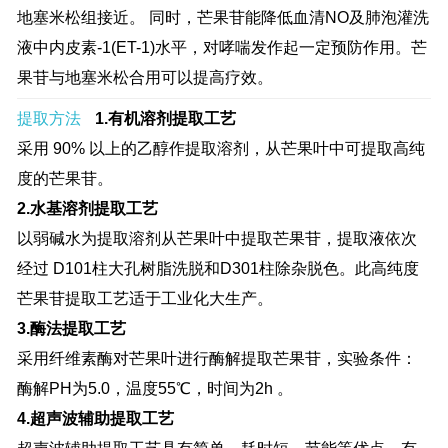
地塞米松组接近。 同时，芒果苷能降低血清NO及肺泡灌洗
液中内皮素-1(ET-1)水平，对哮喘发作起一定预防作用。芒
果苷与地塞米松合用可以提高疗效。
提取方法
1.有机溶剂提取工艺
采用 90% 以上的乙醇作提取溶剂，从芒果叶中可提取高纯
度的芒果苷。
2.水基溶剂提取工艺
以弱碱水为提取溶剂从芒果叶中提取芒果苷，提取液依次
经过 D101柱大孔树脂洗脱和D301柱除杂脱色。此高纯度
芒果苷提取工艺适于工业化大生产。
3.酶法提取工艺
采用纤维素酶对芒果叶进行酶解提取芒果苷，实验条件：
酶解PH为5.0，温度55℃，时间为2h 。
4.超声波辅助提取工艺