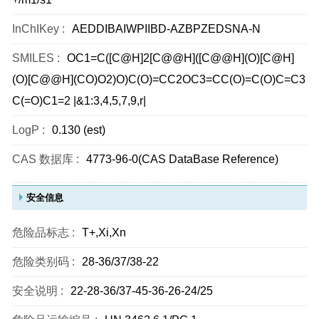
InChIKey :
AEDDIBAIWPIIBD-AZBPZEDSNA-N
SMILES :
OC1=C([C@H]2[C@@H]([C@@H](O)[C@H]
(O)[C@@H](CO)O2)O)C(O)=CC2OC3=CC(O)=C(O)C=C3
C(=O)C1=2 |&1:3,4,5,7,9,r|
LogP :
0.130 (est)
CAS 数据库 :
4773-96-0(CAS DataBase Reference)
安全信息
危险品标志 :
T+,Xi,Xn
危险类别码 :
28-36/37/38-22
安全说明 :
22-28-36/37-45-36-26-24/25