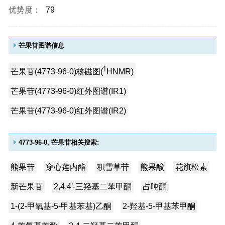
优势度：
79
芒果苷图谱信息
1
芒果苷(4773-96-0)核磁图(
HNMR)
芒果苷(4773-96-0)红外图谱(IR1)
芒果苷(4773-96-0)红外图谱(IR2)
4773-96-0, 芒果苷相关搜索:
熊果苷
穿心莲内酯
积雪草苷
熊果酸
花旗松素
新芒果苷
2,4,4'-三羟基二苯甲酮
占吨酮
1-(2-甲氧基-5-甲基苯基)乙酮
2-羟基-5-甲基苯甲酮