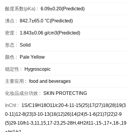
酸度系数(pKa) :
6.09±0.20(Predicted)
沸点 :
842.7±65.0 °C(Predicted)
密度 :
1.843±0.06 g/cm3(Predicted)
形态 :
Solid
颜色 :
Pale Yellow
稳定性 :
Hygroscopic
主要应用 :
food and beverages
化妆品成分功效 :
SKIN PROTECTING
InChI :
1S/C19H18O11/c20-4-11-15(25)17(27)18(28)19(3
0-11)12-8(23)3-10-13(16(12)26)14(24)5-1-6(21)7(22)2-9
(5)29-10/h1-3,11,15,17-23,25-28H,4H2/t11-,15-,17+,18-,19
+/m1/s1