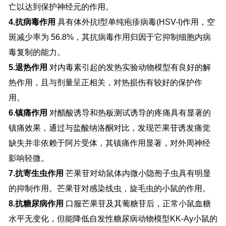
亡以达到保护神经元的作用。
4.抗病毒作用
具有体外抗I型单纯疱疹病毒(HSV-I)作用，空
斑减少率为 56.8%，其抗病毒作用归因于它抑制细胞内病
毒复制的能力。
5.退热作用
对内毒素引起的发热实验动物模型有良好的解
热作用，且与剂量呈正相关，对热损伤有较好的保护作
用。
6.镇痛作用
对醋酸诱导和热板测试诱导的疼痛具有显著的
镇痛效果，通过与盐酸纳洛酮对比，发现芒果苷诱发痛觉
缺失并非依赖于阿片受体，其镇痛作用显著，对外周神经
影响轻微。
7.抗寄生虫作用
芒果苷对幼鼠体内微小隐孢子虫具有明显
的抑制作用。芒果苷对感染线虫，旋毛虫的小鼠的作用。
8.抗糖尿病作用
口服芒果苷及其葡糖苷后，正常小鼠血糖
水平无变化，但能降低自发性糖尿病动物模型KK-Ay小鼠的