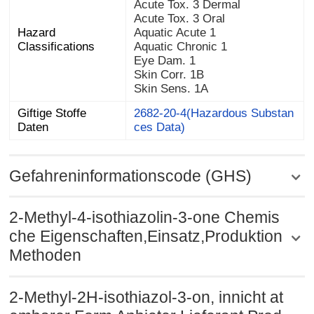
Acute Tox. 3 Dermal
Acute Tox. 3 Oral
Hazard
Aquatic Acute 1
Classifications
Aquatic Chronic 1
Eye Dam. 1
Skin Corr. 1B
Skin Sens. 1A
Giftige Stoffe
2682-20-4(Hazardous Substan
Daten
ces Data)
Gefahreninformationscode (GHS)
2-Methyl-4-isothiazolin-3-one Chemis
che Eigenschaften,Einsatz,Produktion
Methoden
2-Methyl-2H-isothiazol-3-on, innicht at
embarer Form Anbieter Lieferant Prod