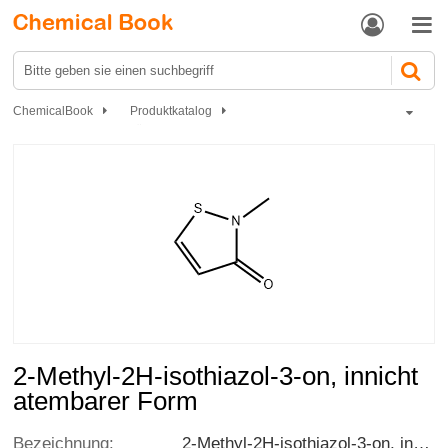


ChemicalBook
Produktkatalog
Chemische Rohstoffe für Pestizide
Germizid
2-Methyl-2H-isothiazol-3-on, innicht atembarer Form
2-Methyl-2H-isothiazol-3-on, innicht
atembarer Form
Bezeichnung:
2-Methyl-2H-isothiazol-3-on, innicht atembarer Form