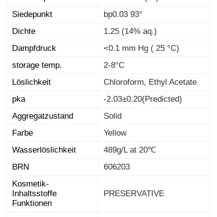
Siedepunkt
bp0.03 93°
Dichte
1.25 (14% aq.)
Dampfdruck
<0.1 mm Hg ( 25 °C)
storage temp.
2-8°C
Löslichkeit
Chloroform, Ethyl Acetate
pka
-2.03±0.20(Predicted)
Aggregatzustand
Solid
Farbe
Yellow
Wasserlöslichkeit
489g/L at 20℃
BRN
606203
Kosmetik-
Inhaltsstoffe
PRESERVATIVE
Funktionen