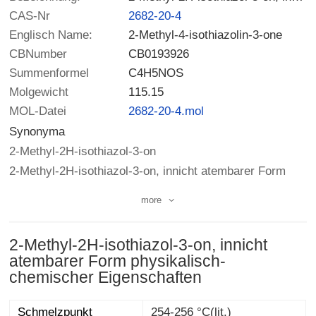
CAS-Nr
2682-20-4
Englisch Name:
2-Methyl-4-isothiazolin-3-one
CBNumber
CB0193926
Summenformel
C4H5NOS
Molgewicht
115.15
MOL-Datei
2682-20-4.mol
Synonyma
2-Methyl-2H-isothiazol-3-on
2-Methyl-2H-isothiazol-3-on, innicht atembarer Form
more
2-Methyl-2H-isothiazol-3-on, innicht
atembarer Form physikalisch-
chemischer Eigenschaften
Schmelzpunkt
254-256 °C(lit.)