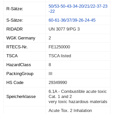
50/53-50-43-34-20/21/22-37-23
R-Sätze:
-22
S-Sätze:
60-61-36/37/39-26-24-45
RIDADR
UN 3077 9/PG 3
WGK Germany
2
RTECS-Nr.
FE1250000
TSCA
TSCA listed
HazardClass
8
PackingGroup
III
HS Code
29349990
6.1A - Combustible acute toxic
Speicherklasse
Cat. 1 and 2
very toxic hazardous materials
Acute Tox. 2 Inhalation