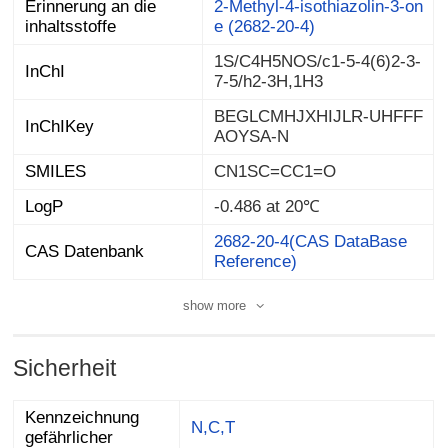
Erinnerung an die
2-Methyl-4-isothiazolin-3-on
inhaltsstoffe
e (2682-20-4)
1S/C4H5NOS/c1-5-4(6)2-3-
InChI
7-5/h2-3H,1H3
BEGLCMHJXHIJLR-UHFFF
InChIKey
AOYSA-N
SMILES
CN1SC=CC1=O
LogP
-0.486 at 20℃
2682-20-4(CAS DataBase
CAS Datenbank
Reference)
show more
Sicherheit
Kennzeichnung
N,C,T
gefährlicher