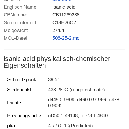
Englisch Name:
isanic acid
CBNumber
CB11269238
Summenformel
C18H26O2
Molgewicht
274.4
MOL-Datei
506-25-2.mol
isanic acid physikalisch-chemischer
Eigenschaften
Schmelzpunkt
39.5°
Siedepunkt
433.28°C (rough estimate)
d445 0.9309; d460 0.91966; d478
Dichte
0.9095
Brechungsindex
nD50 1.49148; nD78 1.4860
pka
4.77±0.10(Predicted)