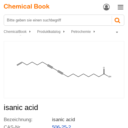


ChemicalBook
Produktkatalog
Petrochemie
Fette und Öle
isanic acid
isanic acid
Bezeichnung:
isanic acid
CAS-Nr
506-25-2