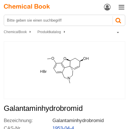


ChemicalBook
Produktkatalog
Aktive pharmazeutische Wirkstoffe (APIs)
Nervensystem Drogen
Cholinergika
Galantaminhydrobromid
Galantaminhydrobromid
Bezeichnung:
Galantaminhydrobromid
CAS-Nr
1953-04-4