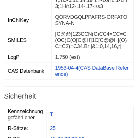
3;1H/t12-,14-,17-;/s3
QORVDGQLPPAFRS-ORFATO
InChIKey
SYNA-N
[C@@]123CCN(C)CC4=CC=C
(OC)C(O[C@H]1C[C@@H](O)
SMILES
C=C2)=C34.Br |&1:0,14,16,r|
LogP
1.750 (est)
1953-04-4(CAS DataBase Refer
CAS Datenbank
ence)
Sicherheit
Kennzeichnung
T
gefährlicher
R-Sätze:
25