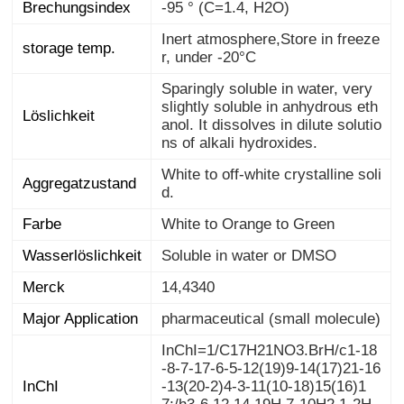
Brechungsindex
-95 ° (C=1.4, H2O)
Inert atmosphere,Store in freeze
storage temp.
r, under -20°C
Sparingly soluble in water, very
slightly soluble in anhydrous eth
anol. It dissolves in dilute solutio
Löslichkeit
ns of alkali hydroxides.
White to off-white crystalline soli
Aggregatzustand
d.
Farbe
White to Orange to Green
Wasserlöslichkeit
Soluble in water or DMSO
Merck
14,4340
Major Application
pharmaceutical (small molecule)
InChI=1/C17H21NO3.BrH/c1-18
-8-7-17-6-5-12(19)9-14(17)21-16
-13(20-2)4-3-11(10-18)15(16)1
7;/h3-6,12,14,19H,7-10H2,1-2H
InChI