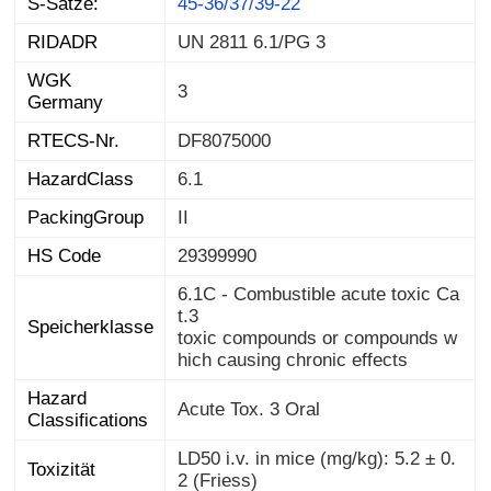
S-Sätze:
45-36/37/39-22
RIDADR
UN 2811 6.1/PG 3
WGK
3
Germany
RTECS-Nr.
DF8075000
HazardClass
6.1
PackingGroup
II
HS Code
29399990
6.1C - Combustible acute toxic Ca
t.3
Speicherklasse
toxic compounds or compounds w
hich causing chronic effects
Hazard
Acute Tox. 3 Oral
Classifications
LD50 i.v. in mice (mg/kg): 5.2 ± 0.
Toxizität
2 (Friess)