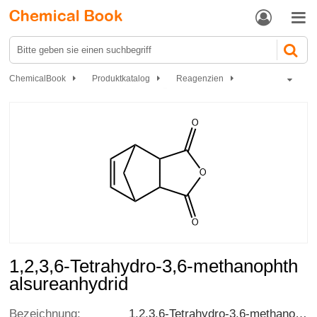


ChemicalBook
Produktkatalog
Reagenzien
Organische Reagenzien
Carbonsäureanhydride
1,2,3,6-Tetrahydro-3,6-methanophthalsureanhydrid
1,2,3,6-Tetrahydro-3,6-methanophth
alsureanhydrid
Bezeichnung:
1,2,3,6-Tetrahydro-3,6-methanophthalsureanhydrid