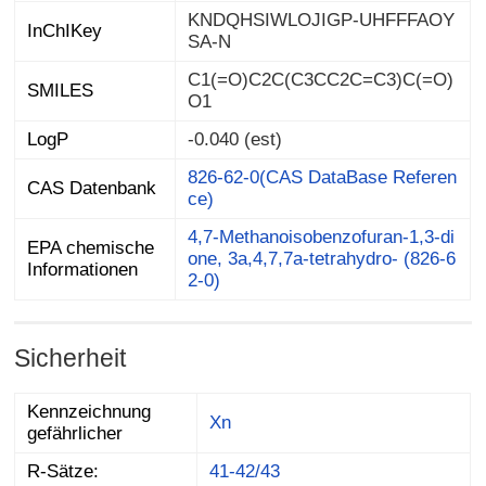
KNDQHSIWLOJIGP-UHFFFAOY
InChIKey
SA-N
C1(=O)C2C(C3CC2C=C3)C(=O)
SMILES
O1
LogP
-0.040 (est)
826-62-0(CAS DataBase Referen
CAS Datenbank
ce)
4,7-Methanoisobenzofuran-1,3-di
one, 3a,4,7,7a-tetrahydro- (826-6
EPA chemische
Informationen
2-0)
Sicherheit
Kennzeichnung
Xn
gefährlicher
R-Sätze:
41-42/43