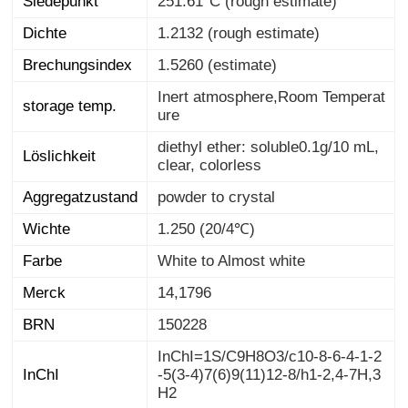
Siedepunkt
251.61°C (rough estimate)
Dichte
1.2132 (rough estimate)
Brechungsindex
1.5260 (estimate)
Inert atmosphere,Room Temperat
storage temp.
ure
diethyl ether: soluble0.1g/10 mL,
Löslichkeit
clear, colorless
Aggregatzustand
powder to crystal
Wichte
1.250 (20/4℃)
Farbe
White to Almost white
Merck
14,1796
BRN
150228
InChI=1S/C9H8O3/c10-8-6-4-1-2
-5(3-4)7(6)9(11)12-8/h1-2,4-7H,3
InChI
H2