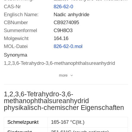
CAS-Nr
826-62-0
Englisch Name:
Nadic anhydride
CBNumber
CB9274095
Summenformel
C9H8O3
Molgewicht
164.16
MOL-Datei
826-62-0.mol
Synonyma
1,2,3,6-Tetrahydro-3,6-methanophthalsureanhydrid
more
1,2,3,6-Tetrahydro-3,6-
methanophthalsureanhydrid
physikalisch-chemischer Eigenschaften
Schmelzpunkt
165-167 °C(lit.)