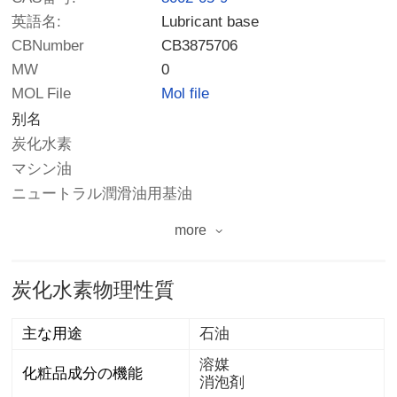
英語名:
Lubricant base
CBNumber
CB3875706
MW
0
MOL File
Mol file
别名
炭化水素
マシン油
ニュートラル潤滑油用基油
more
炭化水素物理性質
主な用途
石油
溶媒
化粧品成分の機能
消泡剤