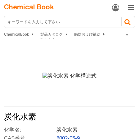


ChemicalBook
製品カタログ
触媒および補助
炭化水素
石油化学製品
炭化水素
化学名:
炭化水素
CAS番号.
8002-05-9