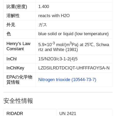
比重(密度)
1.400
溶解性
reacts with H2O
外見
ガス
色
blue solid or liquid (low temperature)
-3
3
Henry's Law
5.9×10
mol/(m
Pa) at 25℃, Schwa
Constant
rtz and White (1981)
InChI
1S/N2O3/c3-1-2(4)5
InChIKey
LZDSILRDTDCIQT-UHFFFAOYSA-N
EPAの化学物
Nitrogen trioxide (10544-73-7)
質情報
安全性情報
RIDADR
UN 2421