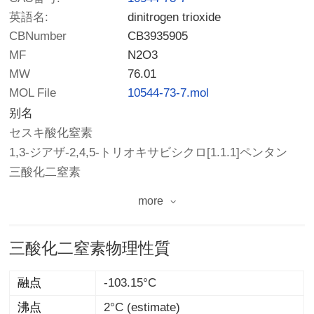
英語名:
dinitrogen trioxide
CBNumber
CB3935905
MF
N2O3
MW
76.01
MOL File
10544-73-7.mol
别名
セスキ酸化窒素
1,3-ジアザ-2,4,5-トリオキサビシクロ[1.1.1]ペンタン
三酸化二窒素
more
三酸化二窒素物理性質
融点
-103.15°C
沸点
2°C (estimate)