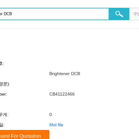
호:
Brightener DCB
영문):
er:
CB41122466
무게:
0
일:
Mol file