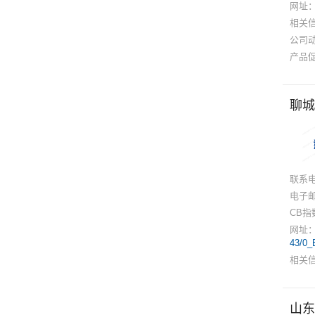
网址
相关
公司
产品
聊城
联系
电子
CB指
网址
43/0_
相关
山东