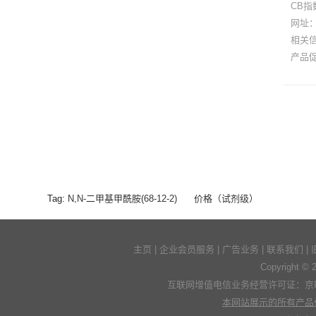
CB指
网址
相关
产品
Tag:
N,N-二甲基甲酰胺(68-12-2)
价格（试剂级）
主页
|
企业会员服务
|
广告业务
|
联系我们
|
Copyright 
互联网增值电信业务经营许可证：京ICP
本网站展示的所有产品