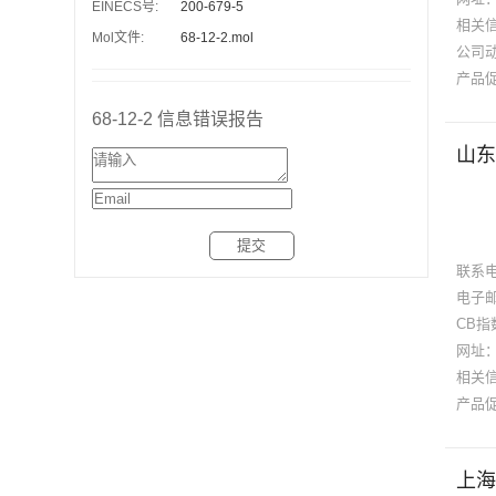
EINECS号:
200-679-5
相关
Mol文件:
68-12-2.mol
公司
产品
68-12-2 信息错误报告
山东
提交
联系
电子
CB指
网址
相关
产品
上海