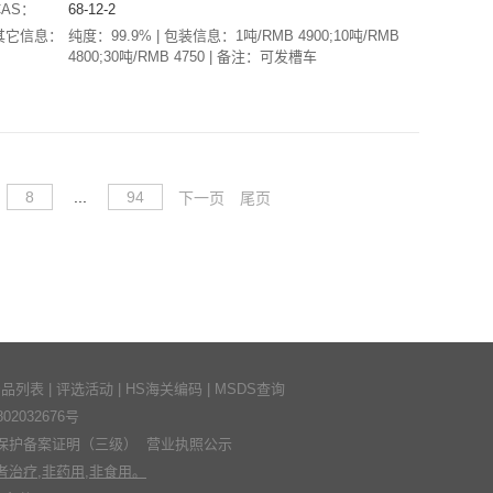
CAS：
68-12-2
其它信息：
纯度：99.9% | 包装信息：1吨/RMB 4900;10吨/RMB
4800;30吨/RMB 4750 | 备注：可发槽车
8
...
94
下一页
尾页
产品列表
|
评选活动
|
HS海关编码
|
MSDS查询
2032676号
保护备案证明（三级）
营业执照公示
治疗,非药用,非食用。