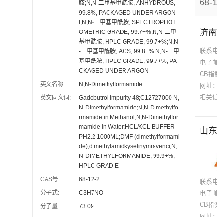
68-
胺;N,N-二甲基甲酰胺, ANHYDROUS,
99.8%, PACKAGED UNDER ARGON
I;N,N-二甲基甲酰胺, SPECTROPHOT
济南
OMETRIC GRADE, 99.7+%;N,N-二甲
基甲酰胺, HPLC GRADE, 99.7+%;N,N
联系
-二甲基甲酰胺, ACS, 99.8+%;N,N-二甲
基甲酰胺, HPLC GRADE, 99.7+%, PA
电子
CKAGED UNDER ARGON
CB指
英文名称:
N,N-Dimethylformamide
网址
相关
英文同义词:
Gadobutrol Impurity 48;C12727000 N,
N-Dimethylformamide;N,N-Dimethylfo
rmamide in Methanol;N,N-Dimethylfor
mamide in Water;HCL/KCL BUFFER
山东
PH2.2 1000ML;DMF (dimethylformami
de);dimethylamidkyselinymravenci;N,
N-DIMETHYLFORMAMIDE, 99.9+%,
HPLC GRAD E
CAS号:
68-12-2
联系
分子式:
C3H7NO
电子
CB指
分子量:
73.09
网址