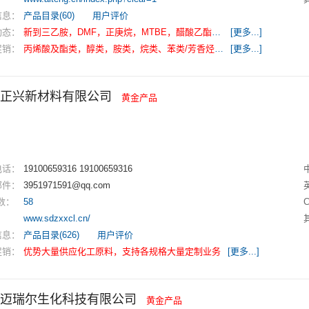
信息：
产品目录(60)
用户评价
动态：
新到三乙胺，DMF，正庚烷，MTBE，醋酸乙酯，丙烯腈，异辛醇，醋酸异丙酯，环氧丙烷，邻甲苯胺，丙烯酸，苯乙烯，丙烯酸丁酯、纯苯，二甲苯，苯酚等溶剂，仓库现货，优势供应
[更多...]
促销：
丙烯酸及酯类，醇类，胺类，烷类、苯类/芳香烃、烷烃，以及精细化工，医药、农药中间体、优势供应
[更多...]
正兴新材料有限公司
黄金产品
电话：
19100659316 19100659316
邮件：
3951971591@qq.com
数：
58
：
www.sdzxxcl.cn/
信息：
产品目录(626)
用户评价
促销：
优势大量供应化工原料，支持各规格大量定制业务
[更多...]
迈瑞尔生化科技有限公司
黄金产品