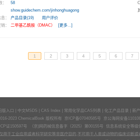
数：
58
：
show.guidechem.com/jinhonghuagong
信息：
产品目录(19)
用户评价
促销：
二甲基乙酰胺（DMAC）
[更多...]
1
2
3
4
5
6
7
旧版入口
|
中文MSDS
|
CAS Index
|
常用化学品CAS列表
|
化工产品目录
|
新
© 2016-2023 ChemicalBook 版权所有
京ICP备07040585号
京公海网安备1101080
证150597号
（京)网药械信息备字（2025）第00155号
信息系统安全等级
仅用于工业应用或者科学研究等非医疗目的,不可用于人类或动物的临床诊断或者