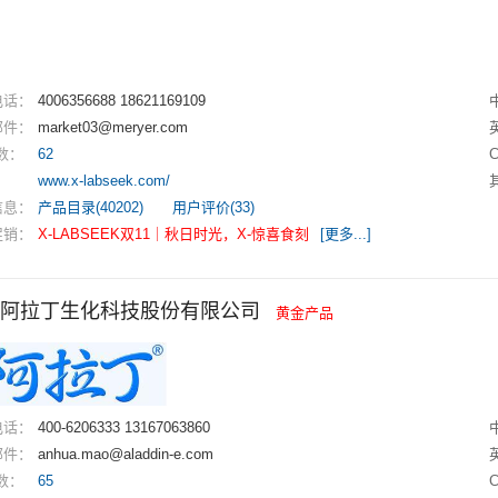
电话：
4006356688 18621169109
邮件：
market03@meryer.com
数：
62
：
www.x-labseek.com/
信息：
产品目录(40202)
用户评价(33)
促销：
X-LABSEEK双11｜秋日时光，X-惊喜食刻
[更多...]
阿拉丁生化科技股份有限公司
黄金产品
电话：
400-6206333 13167063860
邮件：
anhua.mao@aladdin-e.com
数：
65