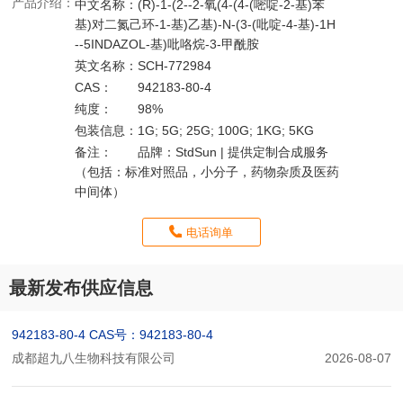
产品介绍：
中文名称：
(R)-1-(2--2-氧(4-(4-(嘧啶-2-基)苯
基)对二氮己环-1-基)乙基)-N-(3-(吡啶-4-基)-1H
--5INDAZOL-基)吡咯烷-3-甲酰胺
英文名称：
SCH-772984
CAS：
942183-80-4
纯度：
98%
包装信息：
1G; 5G; 25G; 100G; 1KG; 5KG
备注：
品牌：StdSun | 提供定制合成服务
（包括：标准对照品，小分子，药物杂质及医药
中间体）
电话询单
最新发布供应信息
942183-80-4 CAS号：942183-80-4
成都超九八生物科技有限公司
2026-08-07