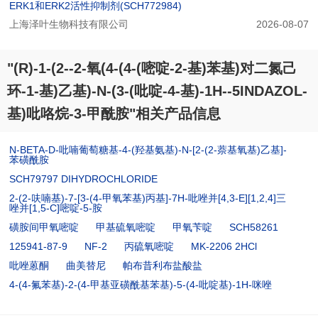
ERK1和ERK2活性抑制剂(SCH772984)
上海泽叶生物科技有限公司
2026-08-07
"(R)-1-(2--2-氧(4-(4-(嘧啶-2-基)苯基)对二氮己
环-1-基)乙基)-N-(3-(吡啶-4-基)-1H--5INDAZOL-
基)吡咯烷-3-甲酰胺"相关产品信息
N-BETA-D-吡喃葡萄糖基-4-(羟基氨基)-N-[2-(2-萘基氧基)乙基]-
苯磺酰胺
SCH79797 DIHYDROCHLORIDE
2-(2-呋喃基)-7-[3-(4-甲氧苯基)丙基]-7H-吡唑并[4,3-E][1,2,4]三
唑并[1,5-C]嘧啶-5-胺
磺胺间甲氧嘧啶
甲基硫氧嘧啶
甲氧苄啶
SCH58261
125941-87-9
NF-2
丙硫氧嘧啶
MK-2206 2HCl
吡唑蒽酮
曲美替尼
帕布昔利布盐酸盐
4-(4-氟苯基)-2-(4-甲基亚磺酰基苯基)-5-(4-吡啶基)-1H-咪唑