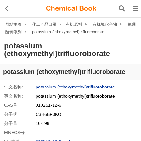
网站主页
化工产品目录
有机原料
有机氟化合物
氟硼
酸钾系列
potassium (ethoxymethyl)trifluoroborate
potassium
(ethoxymethyl)trifluoroborate
potassium (ethoxymethyl)trifluoroborate
中文名称:
potassium (ethoxymethyl)trifluoroborate
英文名称:
potassium (ethoxymethyl)trifluoroborate
CAS号:
910251-12-6
分子式:
C3H6BF3KO
分子量:
164.98
EINECS号: