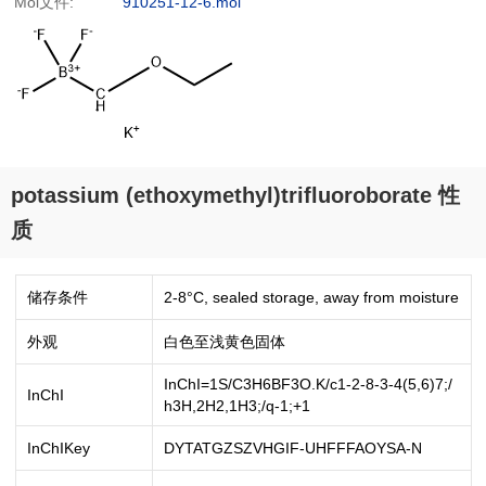
Mol文件:
910251-12-6.mol
potassium (ethoxymethyl)trifluoroborate 性
质
储存条件
2-8°C, sealed storage, away from moisture
外观
白色至浅黄色固体
InChI=1S/C3H6BF3O.K/c1-2-8-3-4(5,6)7;/
InChI
h3H,2H2,1H3;/q-1;+1
InChIKey
DYTATGZSZVHGIF-UHFFFAOYSA-N