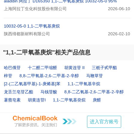
aladdin 阿拉丁 D165350 1,1-二甲氧基庚烷 10032-05-0 95%
上海阿拉丁生化科技股份有限公司
2026-06-10
10032-05-0 1,1-二甲氧基庚烷
陕西缔都新材料有限公司
2026-02-10
"1,1-二甲氧基庚烷"相关产品信息
哈巴俄苷
十二醛二甲缩醛
胡黄连苷 II
三栀子甙甲酯
梓苷
8,8-二甲氧基-2,6-二甲基-2-辛醇
马鞭草苷
[2-(二乙氧基甲基)-1-庚烯基]苯
1,1-二甲氧基辛烷
龙舌兰皂苷乙酯
马钱苷酸
8,8-二乙氧基-2,6-二甲基-2-辛醇
薯蓣皂素
胡黄连苷I
1,1-二甲氧基癸烷
庚醛
进入官方账号