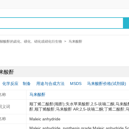
羧酸酐的卤化、磺化、硝化或硝化衍生物
>
马来酸酐
来酸酐
化学反应
制备
用途与合成方法
MSDS
马来酸酐价格(试剂级)
名称
马来酸酐
顺丁烯二酸酐(顺酐);失水苹果酸酐,2,5-呋喃二酮,马来酸
同义词
酐,顺丁烯酸酐;马来酸酐 AR;2,5-呋喃二酮;丁烯二酸酐;马
名称
Maleic anhydride
Maleic anhydride, synthesis grade;Maleic anhydride 5g 