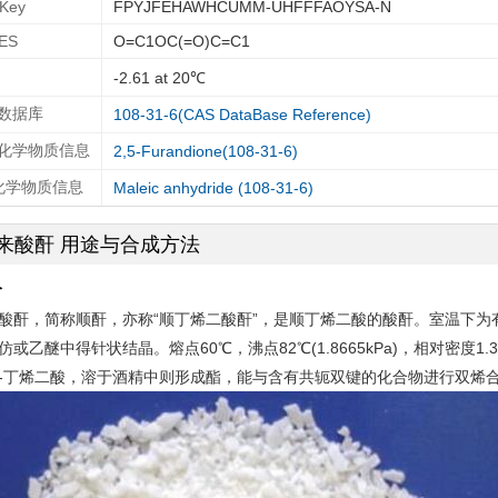
IKey
FPYJFEHAWHCUMM-UHFFFAOYSA-N
ES
O=C1OC(=O)C=C1
-2.61 at 20℃
 数据库
108-31-6(CAS DataBase Reference)
T化学物质信息
2,5-Furandione(108-31-6)
A化学物质信息
Maleic anhydride (108-31-6)
来酸酐 用途与合成方法
介
酸酐，简称顺酐，亦称“顺丁烯二酸酐”，是顺丁烯二酸的酸酐。室温下为有酸
仿或乙醚中得针状结晶。熔点60℃，沸点82℃(1.8665kPa)，相对密度
-丁烯二酸，溶于酒精中则形成酯，能与含有共轭双键的化合物进行双烯