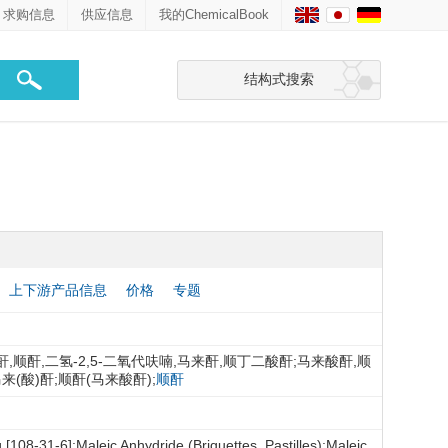
求购信息
供应信息
我的ChemicalBook
结构式搜索
上下游产品信息
价格
专题
酐,顺酐,二氢-2,5-二氧代呋喃,马来酐,顺丁二酸酐;马来酸酐,顺
来(酸)酐;顺酐(马来酸酐);
顺酐
[108-31-6];Maleic Anhydride (Briquettes, Pastilles);Maleic