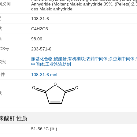
同义词
Anhydride (Molten);Maleic anhydride,99%, (Pellets);
des Maleic anhydride
号
108-31-6
式
C4H2O3
量
98.06
ECS号
203-571-6
羰基化合物
;
羧酸酐
;
有机砌块
;
农药中间体
;
杀虫剂中间体
;
类别
中间体
;
工业洗涤助剂
文件
108-31-6.mol
式
来酸酐 性质
51-56 °C (lit.)