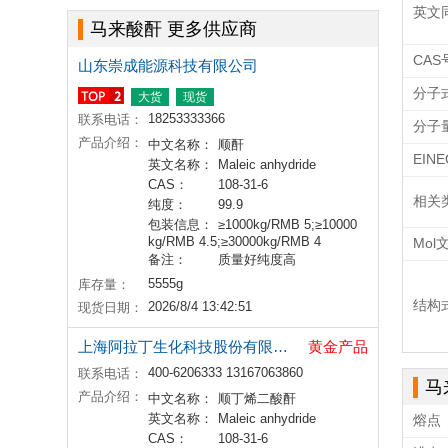
英文
马来酸酐 更多供应商
CAS
山东崇成能源科技有限公司
分子
大货
现货
18253333366
联系电话：
分子
产品介绍：
中文名称：
顺酐
EIN
英文名称：
Maleic anhydride
CAS：
108-31-6
相关
纯度：
99.9
包装信息：
≥1000kg/RMB 5;≥10000
kg/RMB 4.5;≥30000kg/RMB 4
Mol
备注：
质量好纯度高
5555g
库存量：
结构
2026/8/4 13:42:51
现货日期：
上海阿拉丁生化科技股份有限公司
黄金产品
400-6206333 13167063860
联系电话：
马
产品介绍：
中文名称：
顺丁烯二酸酐
英文名称：
Maleic anhydride
熔点
CAS：
108-31-6