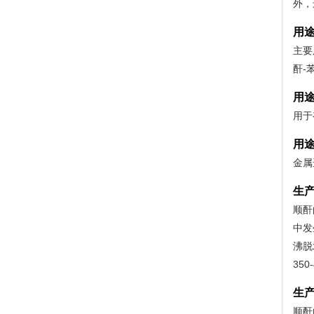
外，
用
主要
酐-
用
用于
用
金属
生
顺酐
中发
沸脱
35
生
顺酐