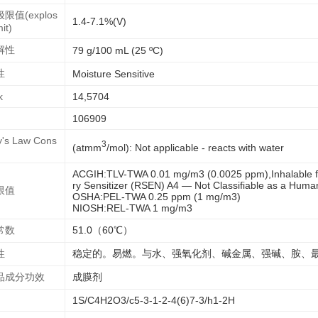
限值(explos
1.4-7.1%(V)
mit)
解性
79 g/100 mL (25 ºC)
性
Moisture Sensitive
k
14,5704
106909
y's Law Cons
3
(atmm
/mol): Not applicable - reacts with water
ACGIH:TLV-TWA 0.01 mg/m3 (0.0025 ppm),Inhalable fr
ry Sensitizer (RSEN) A4 — Not Classifiable as a Hum
限值
OSHA:PEL-TWA 0.25 ppm (1 mg/m3)
NIOSH:REL-TWA 1 mg/m3
常数
51.0（60℃）
性
稳定的。易燃。与水、强氧化剂、碱金属、强碱、胺、
品成分功效
成膜剂
1S/C4H2O3/c5-3-1-2-4(6)7-3/h1-2H