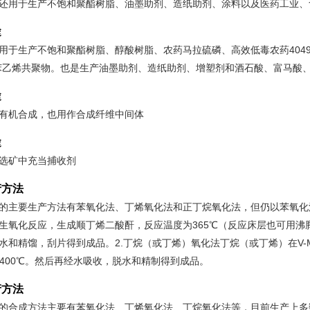
还用于生产不饱和聚酯树脂、油墨助剂、造纸助剂、涂料以及医药工业、
途
用于生产不饱和聚酯树脂、醇酸树脂、农药马拉硫磷、高效低毒农药404
苯乙烯共聚物。也是生产油墨助剂、造纸助剂、增塑剂和酒石酸、富马酸
途
有机合成，也用作合成纤维中间体
途
选矿中充当捕收剂
产方法
的主要生产方法有苯氧化法、丁烯氧化法和正丁烷氧化法，但仍以苯氧化法为
生氧化反应，生成顺丁烯二酸酐，反应温度为365℃（反应床层也可用
水和精馏，刮片得到成品。2.丁烷（或丁烯）氧化法丁烷（或丁烯）在V
0-400℃。然后再经水吸收，脱水和精制得到成品。
产方法
的合成方法主要有苯氧化法、丁烯氧化法、丁烷氧化法等，目前生产上多