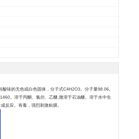
味的无色或白色固体，分子式C4H2O3。分子量98.06。
1.31460。溶于丙酮、氯仿、乙醚,微溶于石油醚。溶于水中生
合成反应。有毒，强烈刺激粘膜。