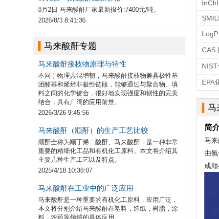
InCh
8月2日 马来酸酐厂家最新报价:7400元/吨。
SMIL
2026/8/3 8:41:36
LogP
马来酸酐专题
CAS
马来酸酐接枝物原理与特性
NIS
不同于物理共混增韧，马来酸酐接枝物兼具极性基
EP
团醛基和烯烃非极性链段，能够通过与聚合物、填
料之间的化学键合，很好地实现强度和韧性的完美
结合，具有广阔的应用前景。
马
2026/3/26 9:45:56
简
马来酸酐（顺酐）的生产工艺比较
马来
顺酐全称为顺丁烯二酸酐、马来酸酐，是一种非常
重要的精细化工品和有机化工原料。本文将介绍其
由氯
主要几种生产工艺以及特点。
成顺
2025/4/18 10:38:07
马来酸酐在工业中的广泛应用
马来酸酐是一种重要的有机化工原料，应用广泛，
本文将分别介绍马来酸酐在塑料，造纸，树脂，涂
料，农药等领域的具体应用。