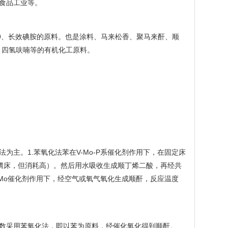
食品工业等。
9、长效碘胺的原料。也是涂料、马来松香、聚马来酐、顺
、四氢呋喃等的有机化工原料。
主。1.苯氧化法苯在V-Mo-P系催化剂作用下，在固定床
沸腾床，但消耗高）。然后用水吸收生成顺丁烯二酸，再经共
-Mo催化剂作用下，经空气或氧气氧化生成顺酐，反应温度
数采用苯氧化法，即以苯为原料，经催化氧化得到顺酐。