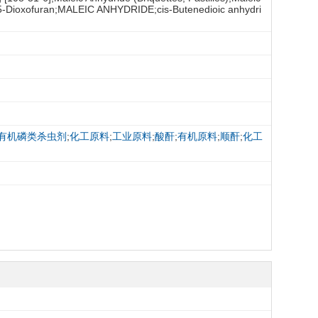
2,5-Dioxofuran;MALEIC ANHYDRIDE;cis-Butenedioic anhydri
有机磷类杀虫剂
;
化工原料
;
工业原料
;
酸酐
;
有机原料
;
顺酐
;
化工