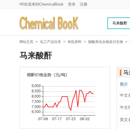
Hi!欢迎来到ChemicalBook
登录
注册
网站主页
>
化工产品目录
>
有机原料
>
羧酸类化合物及衍生物
>
马来酸酐
马
简介
中文
中文
英文