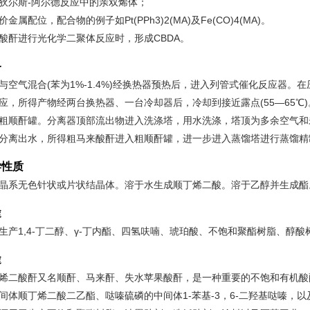
狄尔斯-阿尔德反应中的亲双烯体；
价金属配位，配合物的例子如Pt(PPh3)2(MA)及Fe(CO)4(MA)。
酸酐进行光化学二聚体反应时，形成CBDA。
备
与空气混合(苯为1%-1.4%)经换热器预热后，进入列管式催化反应器。在压力为
应，所得产物经两台换热器、一台冷却器后，冷却到接近露点(55―65
粗顺酐罐。分离器顶部流出物进入洗涤塔，用水洗涤，塔顶为多余空气和
分离出水，所得粗马来酸酐进入粗顺酐罐，进一步进入蒸馏塔进行蒸馏精
学性质
晶系无色针状或片状结晶体。溶于水生成顺丁烯二酸。溶于乙醇并生成酯
途
生产1,4-丁二醇、γ-丁内酯、四氢呋喃、琥珀酸、不饱和聚酯树脂、醇
途
烯二酸酐又名顺酐、马来酐、失水苹果酸酐，是一种重要的不饱和有机酸
间体顺丁烯二酸二乙酯、哒嗪硫磷的中间体1-苯基-3，6-二羟基哒嗪