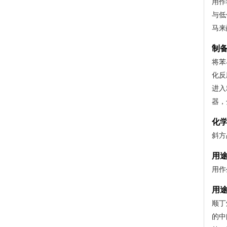
用作
与低
马来
制
将苯
化反
进入
器，
化
斜方
用
用作
用
顺丁
的中