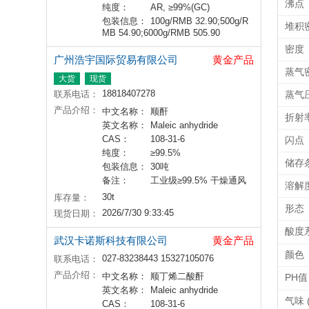
沸点
纯度：
AR, ≥99%(GC)
包装信息：
100g/RMB 32.90;500g/R
堆积
MB 54.90;6000g/RMB 505.90
密度
广州浩宇国际贸易有限公司
黄金产品
蒸气
大货
现货
18818407278
联系电话：
蒸气
产品介绍：
中文名称：
顺酐
折射
英文名称：
Maleic anhydride
CAS：
108-31-6
闪点
纯度：
≥99.5%
储存
包装信息：
30吨
备注：
工业级≥99.5% 干燥通风
溶解
30t
库存量：
形态
2026/7/30 9:33:45
现货日期：
酸度系
武汉卡诺斯科技有限公司
黄金产品
颜色
027-83238443 15327105076
联系电话：
产品介绍：
中文名称：
顺丁烯二酸酐
PH值
英文名称：
Maleic anhydride
气味 (
CAS：
108-31-6