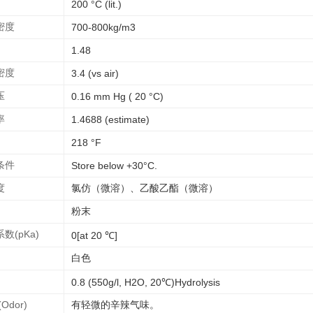
200 °C (lit.)
密度
700-800kg/m3
1.48
密度
3.4 (vs air)
压
0.16 mm Hg ( 20 °C)
率
1.4688 (estimate)
218 °F
条件
Store below +30°C.
度
氯仿（微溶）、乙酸乙酯（微溶）
粉末
数(pKa)
0[at 20 ℃]
白色
0.8 (550g/l, H2O, 20℃)Hydrolysis
Odor)
有轻微的辛辣气味。