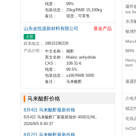
纯度：
99%
爆炸极
包装信息：
25kg/RMB 15;100kg
ive li
备注：
现货，可零售
水溶
山东金悦源新材料有限公司
黄金产品
敏感
大货
Merc
18615186228
联系电话：
产品介绍：
BRN
中文名称：
顺酐
英文名称：
Maleic anhydride
Henr
CAS：
108-31-6
tant
纯度：
99.5%
包装信息：
≥1吨/RMB 5000
暴露
备注：
马来酸酐
马来酸酐价格
介电
稳定
8月4日 马来酸酐最新价格
8月4日 马来酸酐厂家最新报价:4500元/吨。
化妆
2026/8/5 8:40:37
InChI
8月2日 马来酸酐最新价格