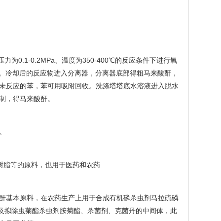
0.1-0.2MPa、温度为350-400℃的反应条件下进行氧
℃)。冷却后的反应物进入分离器，分离器底部得粗马来酸酐，
未反应的苯，苯可用吸附回收。洗涤塔塔底水溶液进入脱水
制，得马来酸酐。
。
酸树脂等的原料，也用于医药和农药
酐基本原料，在农药生产上用于合成有机磷杀虫剂马拉硫磷
，以及拟除虫菊酯杀虫剂胺菊酯、杀菌剂、克菌丹的中间体，此