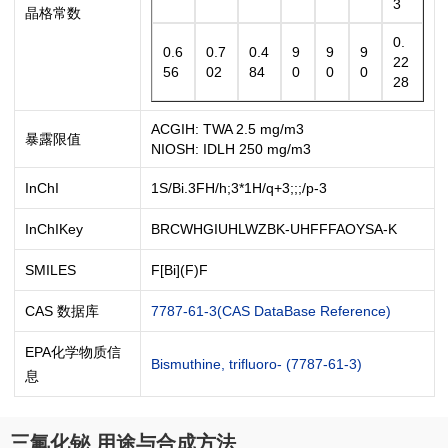
3
晶格常数
0.
0.6
0.7
0.4
9
9
9
22
56
02
84
0
0
0
28
ACGIH: TWA 2.5 mg/m3
暴露限值
NIOSH: IDLH 250 mg/m3
InChI
1S/Bi.3FH/h;3*1H/q+3;;;/p-3
InChIKey
BRCWHGIUHLWZBK-UHFFFAOYSA-K
SMILES
F[Bi](F)F
CAS 数据库
7787-61-3(CAS DataBase Reference)
EPA化学物质信
Bismuthine, trifluoro- (7787-61-3)
息
三氟化铋 用途与合成方法