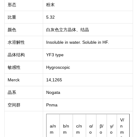
形态
粉末
比重
5.32
颜色
白灰色立方晶体、结晶
水溶解性
Insoluble in water. Soluble in HF.
晶体结构
YF3 type
敏感性
Hygroscopic
Merck
14,1265
晶系
Nogata
空间群
Pnma
V/
a/n
b/n
c/n
α/
β/
γ/
n
m
m
m
o
o
o
m