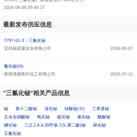
2026-08-05 08:40:37
最新发布供应信息
7787-61-3；三氟化铋
宝鸡福诺康实业有限公司
2026-08-07
氟化铋(III)
陕西缔都医药化工有限公司
2026-07-21
"三氟化铋"相关产品信息
铋
新十二酸铋
溴化铋
钛酸铋(Ⅲ)
三苯基铋
五水合硝酸铋
氧化铋
硫化铋
氯化铋
醋酸铋
碘化铋
三(2,2,6,6-四甲基-3,5-庚二酸)铋
碲化铋
五氟化铋