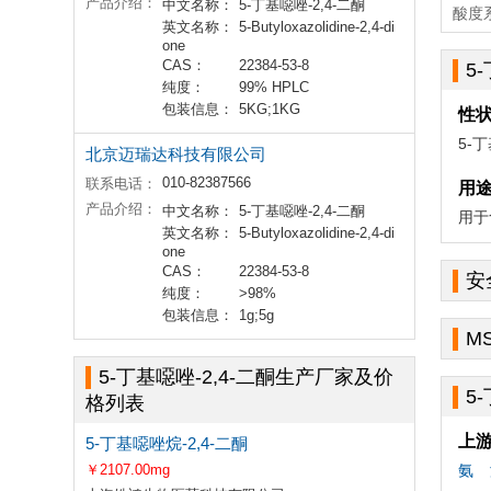
产品介绍：
中文名称：
5-丁基噁唑-2,4-二酮
酸度系
英文名称：
5-Butyloxazolidine-2,4-di
one
CAS：
22384-53-8
5
纯度：
99% HPLC
包装信息：
5KG;1KG
性
5-
北京迈瑞达科技有限公司
010-82387566
联系电话：
用
产品介绍：
中文名称：
5-丁基噁唑-2,4-二酮
用于
英文名称：
5-Butyloxazolidine-2,4-di
one
CAS：
22384-53-8
安
纯度：
>98%
包装信息：
1g;5g
M
5-丁基噁唑-2,4-二酮生产厂家及价
5
格列表
上
5-丁基噁唑烷-2,4-二酮
￥2107.00mg
氨