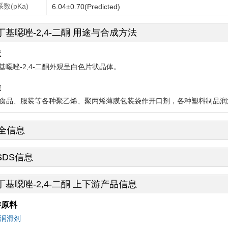
数(pKa)
6.04±0.70(Predicted)
-丁基噁唑-2,4-二酮 用途与合成方法
状
丁基噁唑-2,4-二酮外观呈白色片状晶体。
途
食品、服装等各种聚乙烯、聚丙烯薄膜包装袋作开口剂，各种塑料制品润
全信息
SDS信息
-丁基噁唑-2,4-二酮 上下游产品信息
游原料
润滑剂