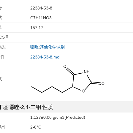
号
22384-53-8
式
C7H11NO3
量
157.17
ECS号
类别
噁唑
;
其他化学试剂
文件
22384-53-8.mol
式
-丁基噁唑-2,4-二酮 性质
1.127±0.06 g/cm3(Predicted)
条件
2-8°C