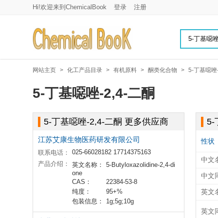
Hi!欢迎来到ChemicalBook
登录
注册
网站主页
>
化工产品目录
>
有机原料
>
酮类化合物
>
5-丁基噁唑-
5-丁基噁唑-2,4-二酮
5-丁基噁唑-2,4-二酮 更多供应商
5
江苏艾康生物医药研发有限公司
性状
025-66028182 17714375163
联系电话：
中文
产品介绍：
英文名称：
5-Butyloxazolidine-2,4-di
one
中文
CAS：
22384-53-8
纯度：
95+%
英文
包装信息：
1g;5g;10g
英文