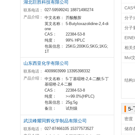
湖北巨胜科技有限公司
CAS
027-59599241 18871490274
联系电话：
产品介绍：
中文名称：
芥酸酰胺
分子
英文名称：
5-Butyloxazolidine-2,4-di
分子
one
CAS：
22384-53-8
EIN
纯度：
99% HPLC
包装信息：
25KG;200KG;5KG;1KG;
相关
1T
Mol
山东西亚化学有限公司
4009903999 13395398332
联系电话：
产品介绍：
中文名称：
5-丁基噁唑-2,4-二酮;5-丁
结构
基噁唑-2,4-二酮
CAS：
22384-53-8
纯度：
>=99.0%(HPLC)
包装信息：
25g;5g
5
备注：
试剂级
密度
武汉峰耀同辉化学制品有限公司
027-87466105 15377573527
储存
联系电话：