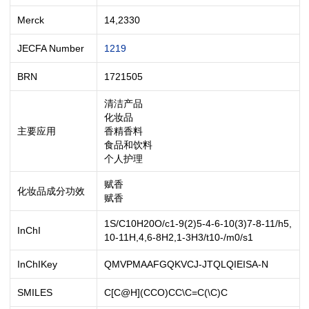
Merck
14,2330
JECFA Number
1219
BRN
1721505
清洁产品
化妆品
主要应用
香精香料
食品和饮料
个人护理
赋香
化妆品成分功效
赋香
1S/C10H20O/c1-9(2)5-4-6-10(3)7-8-11/h5,
InChI
10-11H,4,6-8H2,1-3H3/t10-/m0/s1
InChIKey
QMVPMAAFGQKVCJ-JTQLQIEISA-N
SMILES
C[C@H](CCO)CC\C=C(\C)C