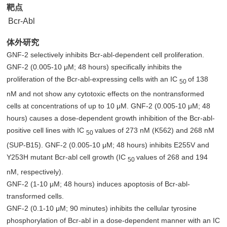
靶点
Bcr-Abl
体外研究
GNF-2 selectively inhibits Bcr-abl-dependent cell proliferation.
GNF-2 (0.005-10 μM; 48 hours) specifically inhibits the
proliferation of the Bcr-abl-expressing cells with an IC
of 138
50
nM and not show any cytotoxic effects on the nontransformed
cells at concentrations of up to 10 μM. GNF-2 (0.005-10 μM; 48
hours) causes a dose-dependent growth inhibition of the Bcr-abl-
positive cell lines with IC
values of 273 nM (K562) and 268 nM
50
(SUP-B15). GNF-2 (0.005-10 μM; 48 hours) inhibits E255V and
Y253H mutant Bcr-abl cell growth (IC
values of 268 and 194
50
nM, respectively).
GNF-2 (1-10 μM; 48 hours) induces apoptosis of Bcr-abl-
transformed cells.
GNF-2 (0.1-10 μM; 90 minutes) inhibits the cellular tyrosine
phosphorylation of Bcr-abl in a dose-dependent manner with an IC