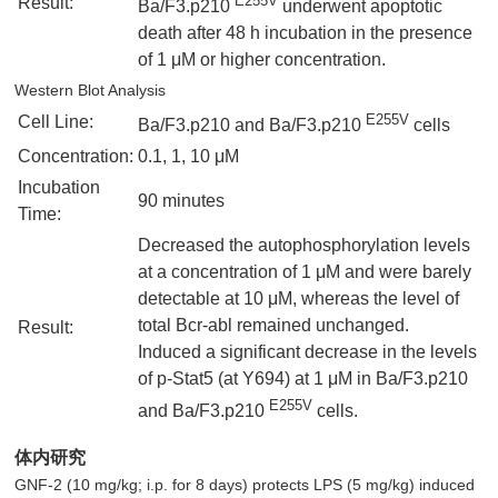
E255V
Result:
Ba/F3.p210
underwent apoptotic
death after 48 h incubation in the presence
of 1 μM or higher concentration.
Western Blot Analysis
E255V
Cell Line:
Ba/F3.p210 and Ba/F3.p210
cells
Concentration:
0.1, 1, 10 μM
Incubation
90 minutes
Time:
Decreased the autophosphorylation levels
at a concentration of 1 μM and were barely
detectable at 10 μM, whereas the level of
total Bcr-abl remained unchanged.
Result:
Induced a significant decrease in the levels
of p-Stat5 (at Y694) at 1 μM in Ba/F3.p210
E255V
and Ba/F3.p210
cells.
体内研究
GNF-2 (10 mg/kg; i.p. for 8 days) protects LPS (5 mg/kg) induced