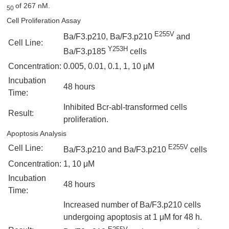
of 267 nM.
50
Cell Proliferation Assay
E255V
Ba/F3.p210, Ba/F3.p210
and
Cell Line:
Y253H
Ba/F3.p185
cells
Concentration:
0.005, 0.01, 0.1, 1, 10 μM
Incubation
48 hours
Time:
Inhibited Bcr-abl-transformed cells
Result:
proliferation.
Apoptosis Analysis
E255V
Cell Line:
Ba/F3.p210 and Ba/F3.p210
cells
Concentration:
1, 10 μM
Incubation
48 hours
Time:
Increased number of Ba/F3.p210 cells
undergoing apoptosis at 1 μM for 48 h.