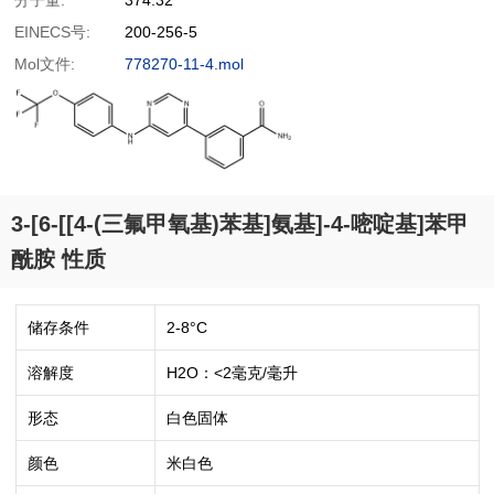
分子量:
374.32
EINECS号:
200-256-5
Mol文件:
778270-11-4.mol
3-[6-[[4-(三氟甲氧基)苯基]氨基]-4-嘧啶基]苯甲
酰胺 性质
储存条件
2-8°C
溶解度
H2O：<2毫克/毫升
形态
白色固体
颜色
米白色