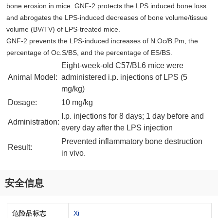
bone erosion in mice. GNF-2 protects the LPS induced bone loss
and abrogates the LPS-induced decreases of bone volume/tissue
volume (BV/TV) of LPS-treated mice.
GNF-2 prevents the LPS-induced increases of N.Oc/B.Pm, the
percentage of Oc.S/BS, and the percentage of ES/BS.
Eight-week-old C57/BL6 mice were
Animal Model:
administered i.p. injections of LPS (5
mg/kg)
Dosage:
10 mg/kg
I.p. injections for 8 days; 1 day before and
Administration:
every day after the LPS injection
Prevented inflammatory bone destruction
Result:
in vivo.
安全信息
危险品标志
Xi