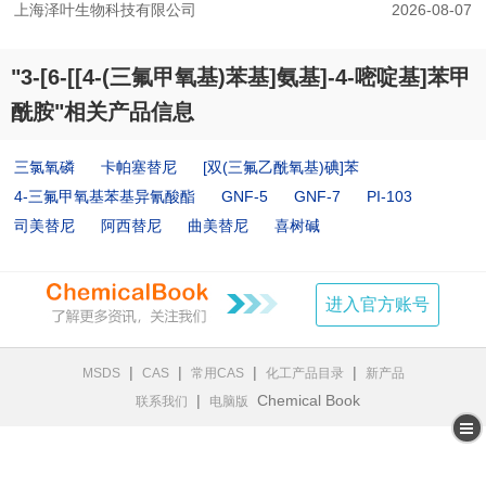
上海泽叶生物科技有限公司
2026-08-07
"3-[6-[[4-(三氟甲氧基)苯基]氨基]-4-嘧啶基]苯甲
酰胺"相关产品信息
三氯氧磷
卡帕塞替尼
[双(三氟乙酰氧基)碘]苯
4-三氟甲氧基苯基异氰酸酯
GNF-5
GNF-7
PI-103
司美替尼
阿西替尼
曲美替尼
喜树碱
进入官方账号
|
|
|
|
MSDS
CAS
常用CAS
化工产品目录
新产品
|
Chemical Book
联系我们
电脑版