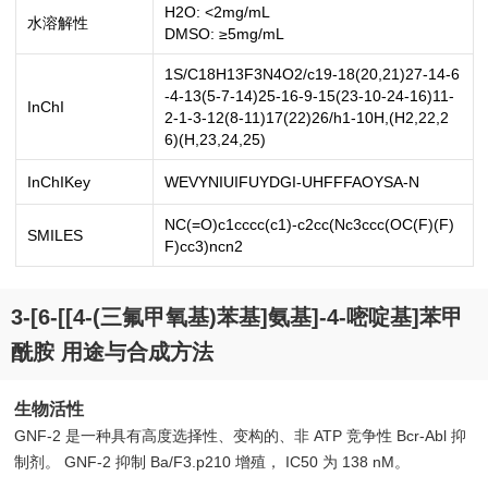
H2O: <2mg/mL
水溶解性
DMSO: ≥5mg/mL
1S/C18H13F3N4O2/c19-18(20,21)27-14-6
-4-13(5-7-14)25-16-9-15(23-10-24-16)11-
InChI
2-1-3-12(8-11)17(22)26/h1-10H,(H2,22,2
6)(H,23,24,25)
InChIKey
WEVYNIUIFUYDGI-UHFFFAOYSA-N
NC(=O)c1cccc(c1)-c2cc(Nc3ccc(OC(F)(F)
SMILES
F)cc3)ncn2
3-[6-[[4-(三氟甲氧基)苯基]氨基]-4-嘧啶基]苯甲
酰胺 用途与合成方法
生物活性
GNF-2 是一种具有高度选择性、变构的、非 ATP 竞争性 Bcr-Abl 抑
制剂。 GNF-2 抑制 Ba/F3.p210 增殖， IC50 为 138 nM。