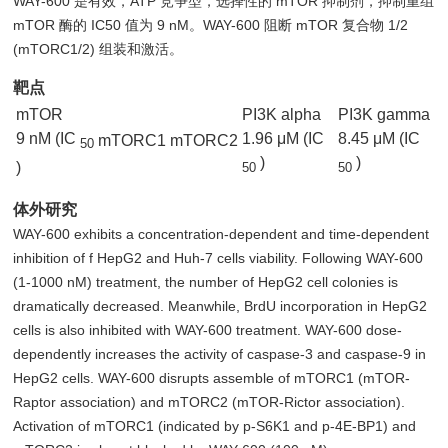
WAY-600 是有效，ATP 竞争型，选择性的 mTOR 抑制剂，抑制重组
mTOR 酶的 IC50 值为 9 nM。WAY-600 阻断 mTOR 复合物 1/2
(mTORC1/2) 组装和激活。
靶点
mTOR
PI3K alpha
PI3K gamma
9 nM (IC
1.96 μM (IC
8.45 μM (IC
mTORC1
mTORC2
50
)
)
)
50
50
体外研究
WAY-600 exhibits a concentration-dependent and time-dependent
inhibition of f HepG2 and Huh-7 cells viability. Following WAY-600
(1-1000 nM) treatment, the number of HepG2 cell colonies is
dramatically decreased. Meanwhile, BrdU incorporation in HepG2
cells is also inhibited with WAY-600 treatment. WAY-600 dose-
dependently increases the activity of caspase-3 and caspase-9 in
HepG2 cells. WAY-600 disrupts assemble of mTORC1 (mTOR-
Raptor association) and mTORC2 (mTOR-Rictor association).
Activation of mTORC1 (indicated by p-S6K1 and p-4E-BP1) and