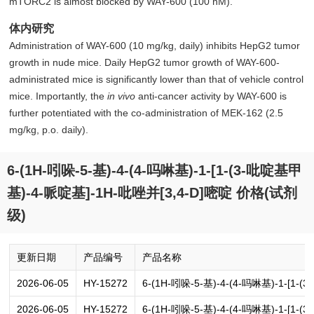
mTORC2 is almost blocked by WAY-600 (100 nM).
体内研究
Administration of WAY-600 (10 mg/kg, daily) inhibits HepG2 tumor
growth in nude mice. Daily HepG2 tumor growth of WAY-600-
administrated mice is significantly lower than that of vehicle control
mice. Importantly, the
in vivo
anti-cancer activity by WAY-600 is
further potentiated with the co-administration of MEK-162 (2.5
mg/kg, p.o. daily).
6-(1H-吲哚-5-基)-4-(4-吗啉基)-1-[1-(3-吡啶基甲
基)-4-哌啶基]-1H-吡唑并[3,4-D]嘧啶 价格(试剂
级)
更新日期
产品编号
产品名称
2026-06-05
HY-15272
6-(1H-吲哚-5-基)-4-(4-吗啉基)-1-[1
2026-06-05
HY-15272
6-(1H-吲哚-5-基)-4-(4-吗啉基)-1-[1