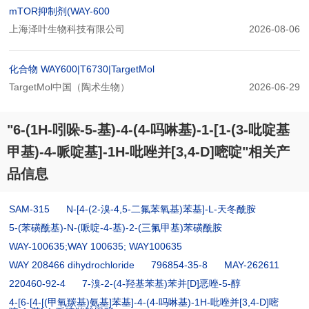
mTOR抑制剂(WAY-600
上海泽叶生物科技有限公司
2026-08-06
化合物 WAY600|T6730|TargetMol
TargetMol中国（陶术生物）
2026-06-29
"6-(1H-吲哚-5-基)-4-(4-吗啉基)-1-[1-(3-吡啶基
甲基)-4-哌啶基]-1H-吡唑并[3,4-D]嘧啶"相关产
品信息
SAM-315
N-[4-(2-溴-4,5-二氟苯氧基)苯基]-L-天冬酰胺
5-(苯磺酰基)-N-(哌啶-4-基)-2-(三氟甲基)苯磺酰胺
WAY-100635;WAY 100635; WAY100635
WAY 208466 dihydrochloride
796854-35-8
MAY-262611
220460-92-4
7-溴-2-(4-羟基苯基)苯并[D]恶唑-5-醇
4-[6-[4-[(甲氧羰基)氨基]苯基]-4-(4-吗啉基)-1H-吡唑并[3,4-D]嘧