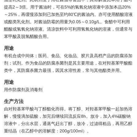
提高2～3倍。用于酱油时，可在5%的氢氧化钠溶液中添加本品20%
～25%，再缓慢添加到已加热至约80℃的酱油内。亦可使用醋酸溶液
或酯类乳化剂。对酱油防霉的用量为0.05～0.10g/L。食醋中可利用
醋酸或氢氧化钠溶液。清凉饮料中可利用氢氧化钠的溶液，但通常与
苯甲酸及脱氢醋酸合用。
用途
有机合成中间体；医药、食品、化妆品、胶片及高档产品的防腐添加
剂；试剂。作为食品的防腐杀菌剂是其主要用途，在对羟基苯甲酸酯
类中，其防腐杀菌力最强，因其水溶性差，常与其他酯类并用。
用途
用作防腐剂及消毒剂
生产方法
由对羟基苯甲酸与丁醇酯化而得。将丁醇、对羟基苯甲酸一起加热溶
解，慢慢滴加硫酸，加完后继续回流反应8h。放冷，加入4%碳酸钠
溶液中，分出水层，通蒸气赶出丁醇，放冷，过滤得粗品，再用乙醇
重结晶（在乙醇中的溶解度：200g/100ml）。