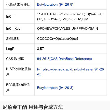
化妆品成分评估
Butylparaben (94-26-8)
1S/C11H14O3/c1-2-3-8-14-11(13)9-4-6-10
InChI
(12)7-5-9/h4-7,12H,2-3,8H2,1H3
InChIKey
QFOHBWFCKVYLES-UHFFFAOYSA-N
SMILES
CCCCOC(=O)c1ccc(O)cc1
LogP
3.57
CAS 数据库
94-26-8(CAS DataBase Reference)
NIST化学物质信
P-hydroxybenzoic acid, n-butyl ester(94-26
-8)
息
EPA化学物质信
Butylparaben (94-26-8)
息
尼泊金丁酯 用途与合成方法