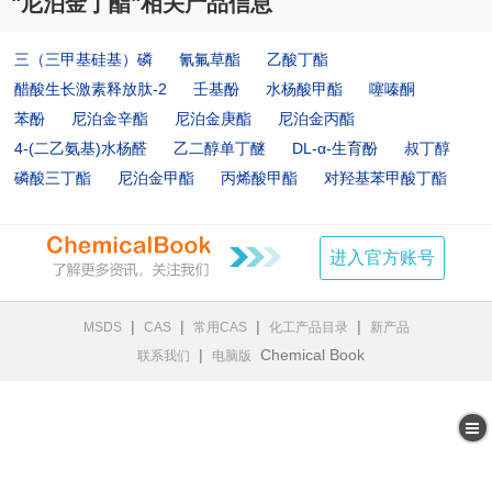
"尼泊金丁酯"相关产品信息
三（三甲基硅基）磷
氰氟草酯
乙酸丁酯
醋酸生长激素释放肽-2
壬基酚
水杨酸甲酯
噻嗪酮
苯酚
尼泊金辛酯
尼泊金庚酯
尼泊金丙酯
4-(二乙氨基)水杨醛
乙二醇单丁醚
DL-α-生育酚
叔丁醇
磷酸三丁酯
尼泊金甲酯
丙烯酸甲酯
对羟基苯甲酸丁酯
进入官方账号
|
|
|
|
MSDS
CAS
常用CAS
化工产品目录
新产品
|
Chemical Book
联系我们
电脑版