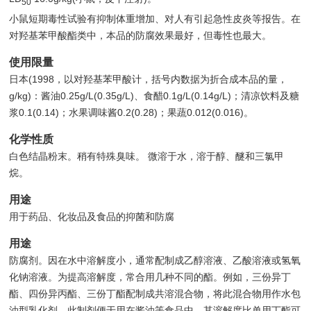
50
小鼠短期毒性试验有抑制体重增加、对人有引起急性皮炎等报告。在
对羟基苯甲酸酯类中，本品的防腐效果最好，但毒性也最大。
使用限量
日本(1998，以对羟基苯甲酸计，括号内数据为折合成本品的量，
g/kg)：酱油0.25g/L(0.35g/L)、食醋0.1g/L(0.14g/L)；清凉饮料及糖
浆0.1(0.14)；水果调味酱0.2(0.28)；果蔬0.012(0.016)。
化学性质
白色结晶粉末。稍有特殊臭味。 微溶于水，溶于醇、醚和三氯甲
烷。
用途
用于药品、化妆品及食品的抑菌和防腐
用途
防腐剂。因在水中溶解度小，通常配制成乙醇溶液、乙酸溶液或氢氧
化钠溶液。为提高溶解度，常合用几种不同的酯。例如，三份异丁
酯、四份异丙酯、三份丁酯配制成共溶混合物，将此混合物用作水包
油型乳化剂。此制剂便于用在酱油等食品中，其溶解度比单用丁酯可