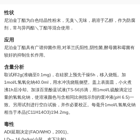
性状
尼泊金丁酯为白色结晶性粉末，无臭＼无味，易溶于乙醇，作为防腐
剂，常与异丙酯＼丁酯等混合使用．
应用
尼泊金丁酯具有广谱抑菌作用,对革兰氏阳性,阴性菌,酵母菌和霉菌有
较好的抑制生长作用。
含量分析
取试样2g(准确至0.1mg)，在硅胶上预先干燥5h，移入烧瓶。加
1mol/L氢氧化钠40.0ml，用水冲洗烧瓶侧壁。盖上表面皿，小火煮
沸1h后冷却。加溴百里酚蓝试液(TS-56)5滴，用1mol/L硫酸滴定过
量的氢氧化钠，使溶液颜色与含相同比例指示剂的缓冲液(pH 6.5)一
致。另用试剂进行空白试验，并作必要校正。每毫升1mol/L氢氧化钠
相当于本品(C11H14O3)194.2mg。
毒性
ADI延期决定(FAO/WHO，2001)。
LD
16.0g/kg(小鼠，皮下注射)。