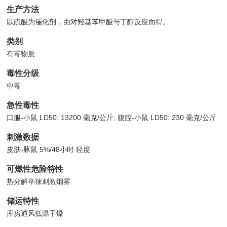
生产方法
以硫酸为催化剂，由对羟基苯甲酸与丁醇反应而得。
类别
有毒物质
毒性分级
中毒
急性毒性
口服-小鼠 LD50: 13200 毫克/公斤; 腹腔-小鼠 LD50: 230 毫克/公斤
刺激数据
皮肤-豚鼠 5%/48小时 轻度
可燃性危险特性
热分解辛辣刺激烟雾
储运特性
库房通风低温干燥