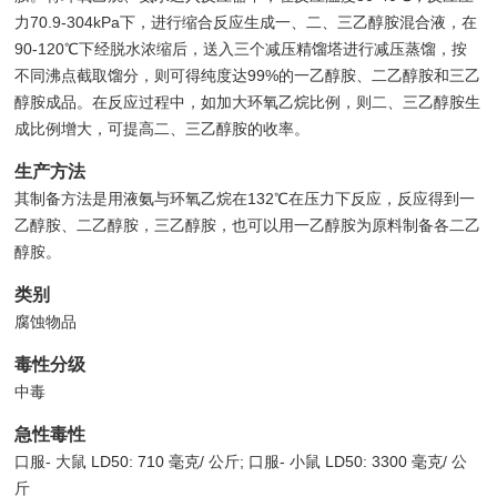
力70.9-304kPa下，进行缩合反应生成一、二、三乙醇胺混合液，在
90-120℃下经脱水浓缩后，送入三个减压精馏塔进行减压蒸馏，按
不同沸点截取馏分，则可得纯度达99%的一乙醇胺、二乙醇胺和三乙
醇胺成品。在反应过程中，如加大环氧乙烷比例，则二、三乙醇胺生
成比例增大，可提高二、三乙醇胺的收率。
生产方法
其制备方法是用液氨与环氧乙烷在132℃在压力下反应，反应得到一
乙醇胺、二乙醇胺，三乙醇胺，也可以用一乙醇胺为原料制备各二乙
醇胺。
类别
腐蚀物品
毒性分级
中毒
急性毒性
口服- 大鼠 LD50: 710 毫克/ 公斤; 口服- 小鼠 LD50: 3300 毫克/ 公
斤