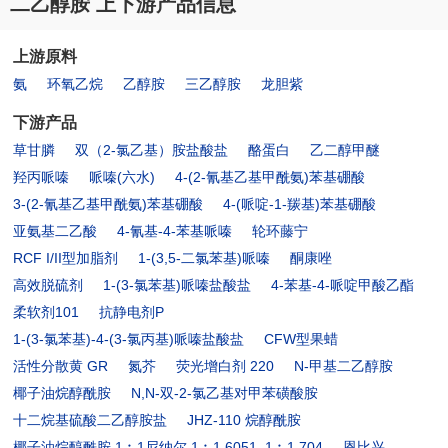
二乙醇胺 上下游产品信息
上游原料
氨
环氧乙烷
乙醇胺
三乙醇胺
龙胆紫
下游产品
草甘膦
双（2-氯乙基）胺盐酸盐
酪蛋白
乙二醇甲醚
羟丙哌嗪
哌嗪(六水)
4-(2-氰基乙基甲酰氨)苯基硼酸
3-(2-氰基乙基甲酰氨)苯基硼酸
4-(哌啶-1-羰基)苯基硼酸
亚氨基二乙酸
4-氰基-4-苯基哌嗪
轮环藤宁
RCF I/II型加脂剂
1-(3,5-二氯苯基)哌嗪
酮康唑
高效脱硫剂
1-(3-氯苯基)哌嗪盐酸盐
4-苯基-4-哌啶甲酸乙酯
柔软剂101
抗静电剂P
1-(3-氯苯基)-4-(3-氯丙基)哌嗪盐酸盐
CFW型果蜡
活性分散黄 GR
氮芥
荧光增白剂 220
N-甲基二乙醇胺
椰子油烷醇酰胺
N,N-双-2-氯乙基对甲苯磺酸胺
十二烷基硫酸二乙醇胺盐
JHZ-110 烷醇酰胺
椰子油烷醇酰胺,1︰1尼纳尔,1︰1 6051, 1︰1 704
恩比兴