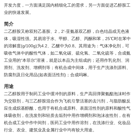
开发力度，一方面满足国内精细化工的需求，另一方面促进乙醇胺工
业的快速发展。
简介
二乙醇胺又称双羟乙基胺、2，2′-亚氨基双乙醇，白色结晶或无色液
体，吸湿性强。其易溶于水、甲醇、乙醇、丙酮和苯，25℃时在苯中
的溶解度(g/100g)为4.2、乙醚中为0.8。其用途为：气体净化剂，可
吸收气体中的酸性气体，如二氧化碳、硫化氢、二氧化硫等，合成氨
工业用的“本菲尔”溶液，就是以本品为主组成的；还用作乳化剂、润
滑剂、洗发剂、增稠剂等；有机合成中间体，用于生产洗涤剂原料、
防腐剂及日化用品(如表面活性剂)；合成吗啉。
用途
二乙醇胺用于制药工业中缓冲剂的原料，生产高回弹聚氨酯泡沫时作
为交联剂，与三乙醇胺混合作为飞机引擎活塞的去污剂，与脂肪酸反
应生成烷基醇酰，也用于有机合成原料、表面活性剂的原料和酸性气
体吸收剂，在洗发剂和轻质去垢剂中用作增稠剂和泡沫改性剂，在有
机合成工业中作中间剂，医药工业中用作溶剂，在洗涤行业、化妆品
行业、农业、建筑业及金属行业中均有较大用途。