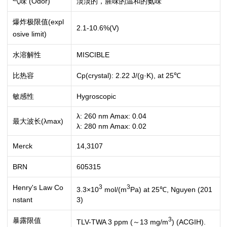
气味 (Odor)
淡淡的，腥味的温和的氨味
爆炸极限值(expl
2.1-10.6%(V)
osive limit)
水溶解性
MISCIBLE
比热容
Cp(crystal): 2.22 J/(g·K), at 25℃
敏感性
Hygroscopic
λ: 260 nm Amax: 0.04
最大波长(λmax)
λ: 280 nm Amax: 0.02
Merck
14,3107
BRN
605315
Henry's Law Co
3
3
3.3×10
mol/(m
Pa) at 25℃, Nguyen (201
3)
nstant
3
暴露限值
TLV-TWA 3 ppm (～13 mg/m
) (ACGIH).