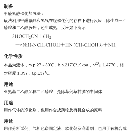
制备
甲醛氰醇催化加氢法：
该法利用甲醛氰醇和氢气在镍催化剂的存在下进行反应，除生成一乙
醇胺和二乙醇胺外，还生成氨。反应如下所示:
化学性质
20
本品为液体，m.p.27～30℃，b.p.217℃/19kpa，n
1.4770，相
D
对密度 1.097，f.p.137℃。
用途
亚氨基二乙醇又称二乙醇胺，是除草剂草甘膦的中间体。
用途
用作气体的净化剂，也用作合成药物及有机合成的原料
用途
用作分析试剂、气相色谱固定液、软化剂及润滑剂，也用于有机合成