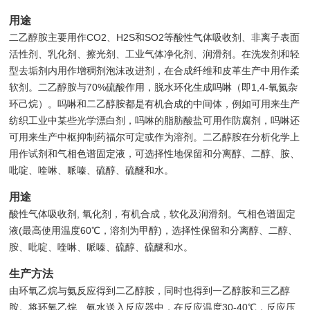
用途
二乙醇胺主要用作CO2、H2S和SO2等酸性气体吸收剂、非离子表面
活性剂、乳化剂、擦光剂、工业气体净化剂、润滑剂。在洗发剂和轻
型去垢剂内用作增稠剂泡沫改进剂，在合成纤维和皮革生产中用作柔
软剂。二乙醇胺与70%硫酸作用，脱水环化生成吗啉（即1,4-氧氮杂
环己烷）。吗啉和二乙醇胺都是有机合成的中间体，例如可用来生产
纺织工业中某些光学漂白剂，吗啉的脂肪酸盐可用作防腐剂，吗啉还
可用来生产中枢抑制药福尔可定或作为溶剂。二乙醇胺在分析化学上
用作试剂和气相色谱固定液，可选择性地保留和分离醇、二醇、胺、
吡啶、喹啉、哌嗪、硫醇、硫醚和水。
用途
酸性气体吸收剂, 氧化剂，有机合成，软化及润滑剂。气相色谱固定
液(最高使用温度60℃，溶剂为甲醇)，选择性保留和分离醇、二醇、
胺、吡啶、喹啉、哌嗪、硫醇、硫醚和水。
生产方法
由环氧乙烷与氨反应得到二乙醇胺，同时也得到一乙醇胺和三乙醇
胺。将环氧乙烷、氨水送入反应器中，在反应温度30-40℃，反应压