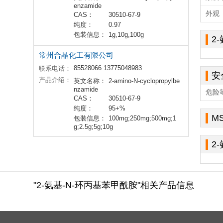
enzamide
外观
CAS：
30510-67-9
纯度：
0.97
包装信息：
1g,10g,100g
2
常州合晶化工有限公司
85528066 13775048983
联系电话：
安
产品介绍：
英文名称：
2-amino-N-cyclopropylbe
nzamide
危险
CAS：
30510-67-9
纯度：
95+%
M
包装信息：
100mg;250mg;500mg;1
g;2.5g;5g;10g
2
"2-氨基-N-环丙基苯甲酰胺"相关产品信息