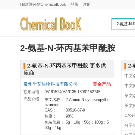
Hi!欢迎来到ChemicalBook
登录
注册
2-氨基-N-环丙基苯甲酰胺
2-氨基-N-环丙基苯甲酰胺 更多供
2
应商
中文
常州千艾生物科技有限公司
黄金产品
中文
051915240519135 13961152745
联系电话：
英文
产品介绍：
英文名称：
2-Amino-N-cyclopropylbe
nzamide
英文
CAS：
30510-67-9
CAS
纯度：
98%
包装信息：
5g；10g；50g；100g；5
分子
00g；1kg