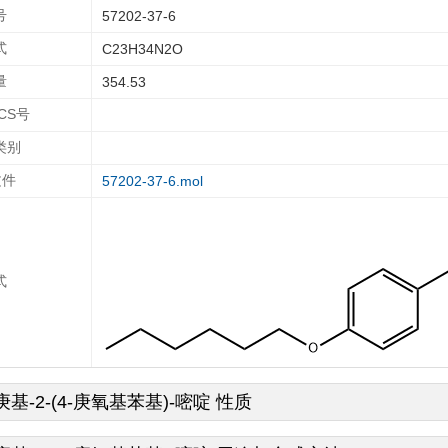
号
57202-37-6
式
C23H34N2O
量
354.53
ECS号
类别
文件
57202-37-6.mol
式
-庚基-2-(4-庚氧基苯基)-嘧啶 性质