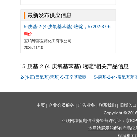
最新发布供应信息
5-庚基-2-(4-庚氧基苯基)-嘧啶；57202-37-6
询价
宝鸡缔都医药化工有限公司
2025/11/10
"5-庚基-2-(4-庚氧基苯基)-嘧啶"相关产品信息
2-[4-正(己氧基)苯基]-5-正辛基嘧啶
5-庚基-2-(4-庚氧基苯
主页
|
企业会员服务
|
广告业务
|
联系我们
|
旧版入口
Copyright © 2
互联网增值电信业务经营许可证：京ICP证
本网站展示的所有产品仅
根据相关