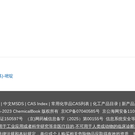
基)-嘧啶
|
中文MSDS
|
CAS Index
|
常用化学品CAS列表
|
化工产品目录
|
新产品
016-2023 ChemicalBook 版权所有
京ICP备07040585号
京公海网安备1101
150597号
（京)网药械信息备字（2025）第00155号
信息系统安全
用于工业应用或者科学研究等非医疗目的,不可用于人类或动物的临床诊断或
法律法规和本站规定，单位或个人购买相关危险物品应取得有效的资质、