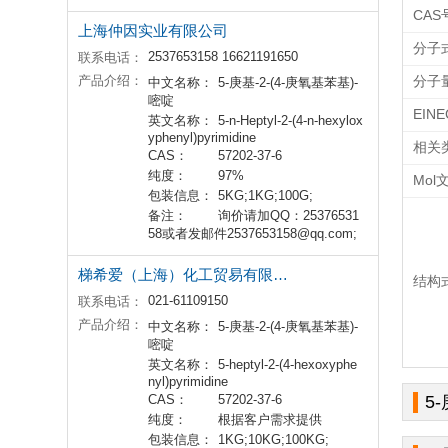
CAS
上海仲因实业有限公司
分子
2537653158 16621191650
联系电话：
产品介绍：
分子
中文名称：
5-庚基-2-(4-庚氧基苯基)-
嘧啶
EIN
英文名称：
5-n-Heptyl-2-(4-n-hexylox
yphenyl)pyrimidine
相关
CAS：
57202-37-6
纯度：
97%
Mol
包装信息：
5KG;1KG;100G;
备注：
询价请加QQ：25376531
58或者发邮件2537653158@qq.com;
梯希爱（上海）化工贸易有限公司
结构
021-61109150
联系电话：
产品介绍：
中文名称：
5-庚基-2-(4-庚氧基苯基)-
嘧啶
英文名称：
5-heptyl-2-(4-hexoxyphe
nyl)pyrimidine
CAS：
57202-37-6
5
纯度：
根据客户需求提供
包装信息：
1KG;10KG;100KG;