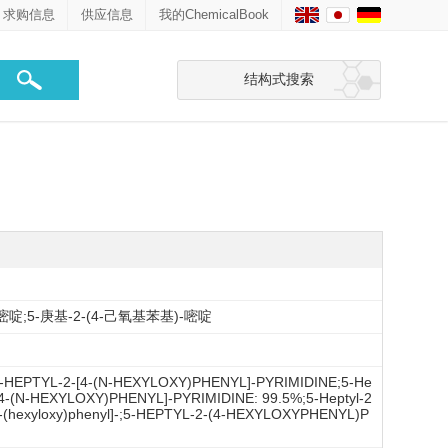
求购信息
供应信息
我的ChemicalBook
结构式搜索
-嘧啶;5-庚基-2-(4-己氧基苯基)-嘧啶
-HEPTYL-2-[4-(N-HEXYLOXY)PHENYL]-PYRIMIDINE;5-He
2-[4-(N-HEXYLOXY)PHENYL]-PYRIMIDINE: 99.5%;5-Heptyl-2
2-[4-(hexyloxy)phenyl]-;5-HEPTYL-2-(4-HEXYLOXYPHENYL)P