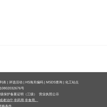
列表
|
评选活动
|
HS海关编码
|
MSDS查询
|
化工站点
0802032676号
等级保护备案证明（三级）
营业执照公示
者治疗,非药用,非食用。
资格条件。