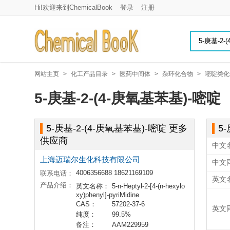
Hi!欢迎来到ChemicalBook
登录
注册
网站主页
>
化工产品目录
>
医药中间体
>
杂环化合物
>
嘧啶类化
5-庚基-2-(4-庚氧基苯基)-嘧啶
5-庚基-2-(4-庚氧基苯基)-嘧啶 更多
5
供应商
中文
上海迈瑞尔生化科技有限公司
中文
4006356688 18621169109
联系电话：
英文
产品介绍：
英文名称：
5-n-Heptyl-2-[4-(n-hexylo
xy)phenyl]-pyriMidine
CAS：
57202-37-6
英文
纯度：
99.5%
备注：
AAM229959