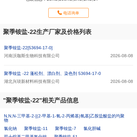
电话询单
聚季铵盐-22生产厂家及价格列表
聚季铵盐-22[53694-17-0]
河南沃咖斯生物科技有限公司
2026-08-08
聚季铵盐 -22 蓬松剂、漂白剂、染色剂 53694-17-0
湖北兴琰新材料科技有限公司
2026-08-08
"聚季铵盐-22"相关产品信息
N,N,N-三甲基-2-[(2-甲基-1-氧-2-丙烯基)氧基]乙胺盐酸盐的均聚
物
氯化钠
聚季铵盐-11
聚季铵盐-7
氯化胆碱
双十烷基二甲基氯化铵
聚季铵盐-51