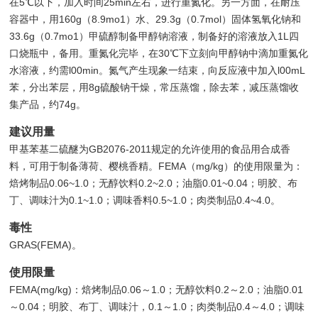
在5℃以下，加入时间25min左右，进行重氮化。另一方面，在耐压
容器中，用160g（8.9mo1）水、29.3g（0.7mol）固体氢氧化钠和
33.6g（0.7mo1）甲硫醇制备甲醇钠溶液，制备好的溶液放入1L四
口烧瓶中，备用。重氮化完毕，在30℃下立刻向甲醇钠中滴加重氮化
水溶液，约需l00min。氮气产生现象一结束，向反应液中加入l00mL
苯，分出苯层，用8g硫酸钠干燥，常压蒸馏，除去苯，减压蒸馏收
集产品，约74g。
建议用量
甲基苯基二硫醚为GB2076-2011规定的允许使用的食品用合成香
料，可用于制备薄荷、樱桃香精。FEMA（mg/kg）的使用限量为：
焙烤制品0.06~1.0；无醇饮料0.2~2.0；油脂0.01~0.04；明胶、布
丁、调味汁为0.1~1.0；调味香料0.5~1.0；肉类制品0.4~4.0。
毒性
GRAS(FEMA)。
使用限量
FEMA(mg/kg)：焙烤制品0.06～1.0；无醇饮料0.2～2.0；油脂0.01
～0.04；明胶、布丁、调味汁，0.1～1.0；肉类制品0.4～4.0；调味