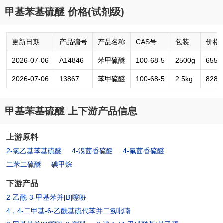
甲基苯基硫醚 价格(试剂级)
更新日期
产品编号
产品名称
CAS号
包装
价格
2026-07-06
A14846
苯甲硫醚
100-68-5
2500g
6557
2026-07-06
13867
苯甲硫醚
100-68-5
2.5kg
8285
甲基苯基硫醚 上下游产品信息
上游原料
2-氯乙基苯基硫醚
4-溴茴香硫醚
4-氟茴香硫醚
二苯二硫醚
碘甲烷
下游产品
2-乙酰-3-甲基苯并[B]噻吩
4，4-二甲基-6-乙酰基硫代苯并二氢吡喃