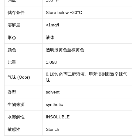
闪点
135 °F
储存条件
Store below +30°C.
溶解度
<1mg/l
形态
液体
颜色
透明淡黄色至棕黄色
比重
1.058
0.10% 的丙二醇溶液。甲苯溶剂刺激辛辣气
气味 (Odor)
味
香型
solvent
生物来源
synthetic
水溶解性
INSOLUBLE
敏感性
Stench