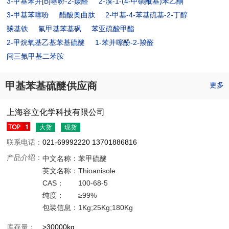
3-甲基苯并[B]噻吩-2-羰醛
2-溴-1-(4-甲磺酰基)苯乙酮
3-甲基苯噻吩
醋酸奥曲肽
2-甲基-4-苯基硫基-2-丁醇
羰基铁
氟甲基苯基砜
苯亚硫酸甲酯
2-甲烷氧基乙基苯基硫醚
1-苯并噻酚-2-羧醛
间三氟甲基二苯胺
甲基苯基硫醚供应商
更多
上海容立化学科技有限公司
大货
现货
联系电话：
021-69992220 13701886816
产品介绍：
中文名称：
苯甲硫醚
英文名称：
Thioanisole
CAS：
100-68-5
纯度：
≥99%
包装信息：
1Kg;25Kg;180Kg
库存量：
>30000kg