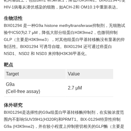
HIV-1病毒从潜伏感染的细胞，如ACH-2和 OM10.1中重新表达。
生物活性
BIX01294 是一种G9a histone methyltransferase抑制剂，无细胞试
验中IC50为2.7 μM，降低大部分组蛋白H3K9me2，也微弱抑制
GLP（主要是H3K9me3），对其他组蛋白甲基转移酶没有显著的抑
制活性。BIX01294 可诱导自噬。BIX01294 还可通过癌蛋白
NSD1、NSD2 和 NSD3 来抑制H3K36甲基化。
靶点
Target
Value
G9a
2.7 μM
(Cell-free assay)
体外研究
BIX01294是选择性的G9a组蛋白甲基转移酶抑制剂，在实验浓度范
围内不影响SUV39H1(H320R)和PRMT1。BIX-01294特异性抑制
G9a (H3K9me2)，并在较小程度上抑制密切相关的GLP酶（主要是