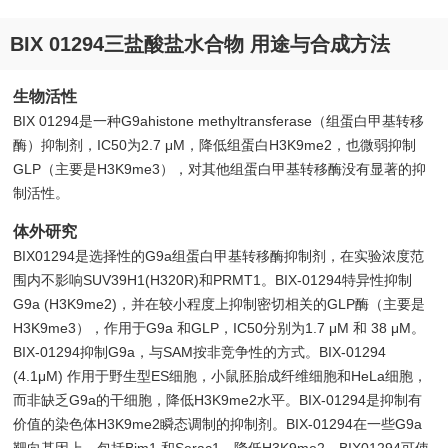
BIX 01294三盐酸盐水合物 用途与合成方法
生物活性
BIX 01294是一种G9ahistone methyltransferase（组蛋白甲基转移
酶）抑制剂，IC50为2.7 μM，降低组蛋白H3K9me2，也微弱抑制
GLP（主要是H3K9me3），对其他组蛋白甲基转移酶没有显著的抑
制活性。
体外研究
BIX01294是选择性的G9a组蛋白甲基转移酶抑制剂，在实验浓度范
围内不影响SUV39H1(H320R)和PRMT1。BIX-01294特异性抑制
G9a (H3K9me2)，并在较小程度上抑制密切相关的GLP酶（主要是
H3K9me3），作用于G9a 和GLP，IC50分别为1.7 μM 和 38 μM。
BIX-01294抑制G9a，与SAM按非竞争性的方式。BIX-01294
(4.1μM) 作用于野生型ES细胞，小鼠胚胎成纤维细胞和HeLa细胞，
而非缺乏G9a的干细胞，降低H3K9me2水平。BIX-01294是抑制有
价值的染色体H3K9me2瞬态调制的抑制剂。BIX-01294在一些G9a
靶向基因上，包括Bim1 和Serac1，降低H3K9me2。BIX01294可使