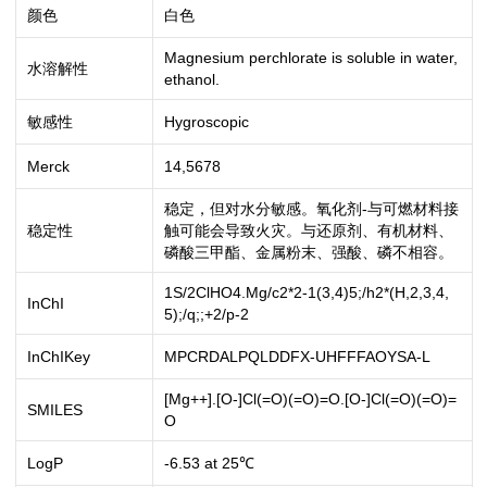
颜色
白色
Magnesium perchlorate is soluble in water,
水溶解性
ethanol.
敏感性
Hygroscopic
Merck
14,5678
稳定，但对水分敏感。氧化剂-与可燃材料接
稳定性
触可能会导致火灾。与还原剂、有机材料、
磷酸三甲酯、金属粉末、强酸、磷不相容。
1S/2ClHO4.Mg/c2*2-1(3,4)5;/h2*(H,2,3,4,
InChI
5);/q;;+2/p-2
InChIKey
MPCRDALPQLDDFX-UHFFFAOYSA-L
[Mg++].[O-]Cl(=O)(=O)=O.[O-]Cl(=O)(=O)=
SMILES
O
LogP
-6.53 at 25℃