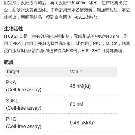
应完成，反应液冷却后，再向反应中加400mL冰水，使产物析出完
全，抽滤得浅黄色固体。干燥后用无水乙醇溶解，滴加稀盐酸，有固
体析出，丙酮重结晶，得到白色固体H-89二盐酸盐。
生物活性
H 89 2HCl是一种有效的PKA抑制剂，无细胞试验中Ki为48 nM，作
用于PKA比作用于PKG选择性高10倍，比作用于PKC，MLCK，钙调
蛋白激酶II和酪蛋白激I/II选择性高500倍。H 89 2HCl可诱导自噬。
靶点
Target
Value
PKA
48 nM(Ki)
(Cell-free assay)
S6K1
80 nM
(Cell-free assay)
PKG
0.48 μM(Ki)
(Cell-free assay)