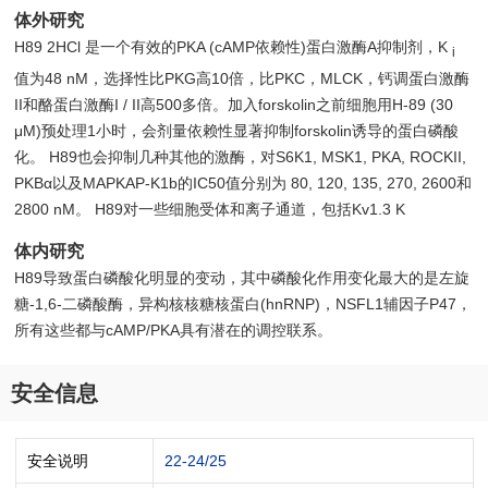
体外研究
H89 2HCl 是一个有效的PKA (cAMP依赖性)蛋白激酶A抑制剂，K
i
值为48 nM，选择性比PKG高10倍，比PKC，MLCK，钙调蛋白激酶
II和酪蛋白激酶I / II高500多倍。加入forskolin之前细胞用H-89 (30
μM)预处理1小时，会剂量依赖性显著抑制forskolin诱导的蛋白磷酸
化。 H89也会抑制几种其他的激酶，对S6K1, MSK1, PKA, ROCKII,
PKBα以及MAPKAP-K1b的IC50值分别为 80, 120, 135, 270, 2600和
2800 nM。 H89对一些细胞受体和离子通道，包括Kv1.3 K
体内研究
H89导致蛋白磷酸化明显的变动，其中磷酸化作用变化最大的是左旋
糖-1,6-二磷酸酶，异构核核糖核蛋白(hnRNP)，NSFL1辅因子P47，
所有这些都与cAMP/PKA具有潜在的调控联系。
安全信息
安全说明
22-24/25