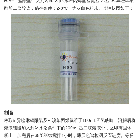
H-89二盐酸盐中文别名N-[2-[P-溴苯丙烯盐基氨基]乙基]-5-异喹啉磺
酰胺二盐酸盐，储存条件：2-8ºC，为灰白色粉末。其性状图如下：
制备
称取5-异喹啉磺酰氯及P-溴苯丙烯氯溶于180mL四氢呋喃，溶解后将
溶液缓慢加入到冰水浴条件下的200mL乙二胺溶液中，立即有固体
析出，加完后在35℃继续搅拌4小时，薄层色谱检测反应进度。等反