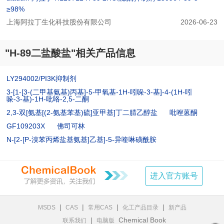
≥98%
上海阿拉丁生化科技股份有限公司
2026-06-23
"H-89二盐酸盐"相关产品信息
LY294002/PI3K抑制剂
3-[1-[3-(二甲基氨基)丙基]-5-甲氧基-1H-吲哚-3-基]-4-(1H-吲
哚-3-基)-1H-吡咯-2,5-二酮
2,3-双[氨基[(2-氨基苯基)硫]亚甲基]丁二腈乙醇盐
吡唑蒽酮
GF109203X
佛司可林
N-[2-[P-溴苯丙烯盐基氨基]乙基]-5-异喹啉磺酰胺
进入官方账号
|
|
|
|
MSDS
CAS
常用CAS
化工产品目录
新产品
|
Chemical Book
联系我们
电脑版