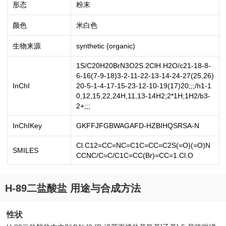
形态
粉末
颜色
米白色
生物来源
synthetic (organic)
1S/C20H20BrN3O2S.2ClH.H2O/c21-18-8-
6-16(7-9-18)3-2-11-22-13-14-24-27(25,26)
InChI
20-5-1-4-17-15-23-12-10-19(17)20;;;/h1-1
0,12,15,22,24H,11,13-14H2;2*1H;1H2/b3-
2+;;;
InChIKey
GKFFJFGBWAGAFD-HZBIHQSRSA-N
Cl.C12=CC=NC=C1C=CC=C2S(=O)(=O)N
SMILES
CCNC/C=C/C1C=CC(Br)=CC=1.Cl.O
H-89二盐酸盐 用途与合成方法
性状