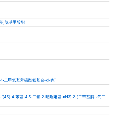
呋喃基]氨基甲酸酯
)
]-3,4-二甲氧基苯磺酰氨基合-κN]钌
-[(4S)-4-苯基-4,5-二氢-2-噁唑啉基-κN3]-2-(二苯基膦-κP)二