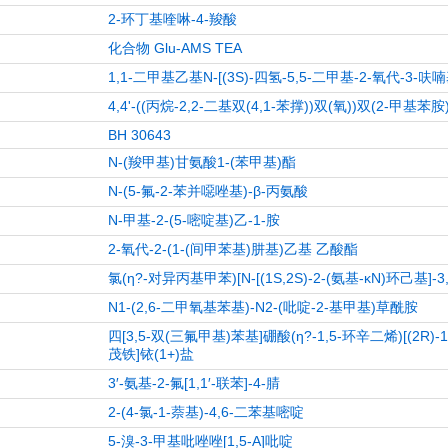
2-环丁基喹啉-4-羧酸
化合物 Glu-AMS TEA
1,1-二甲基乙基N-[(3S)-四氢-5,5-二甲基-2-氧代-3-
4,4'-((丙烷-2,2-二基双(4,1-苯撑))双(氧))双(2-甲基苯胺
BH 30643
N-(羧甲基)甘氨酸1-(苯甲基)酯
N-(5-氟-2-苯并噁唑基)-β-丙氨酸
N-甲基-2-(5-嘧啶基)乙-1-胺
2-氧代-2-(1-(间甲苯基)肼基)乙基 乙酸酯
氯(η?-对异丙基甲苯)[N-[(1S,2S)-2-(氨基-κN)环己基
N1-(2,6-二甲氧基苯基)-N2-(吡啶-2-基甲基)草酰胺
四[3,5-双(三氟甲基)苯基]硼酸(η?-1,5-环辛二烯)[(2R)-1
茂铁]铱(1+)盐
3′-氨基-2-氟[1,1′-联苯]-4-腈
2-(4-氯-1-萘基)-4,6-二苯基嘧啶
5-溴-3-甲基吡唑唑[1,5-A]吡啶