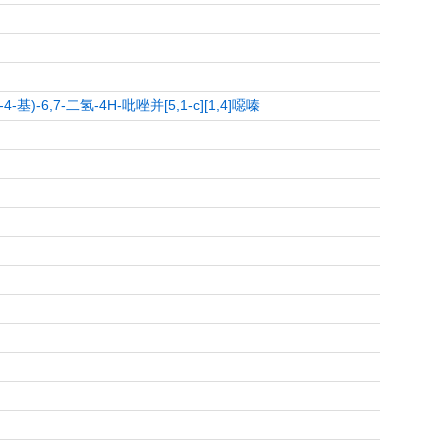
4-基)-6,7-二氢-4H-吡唑并[5,1-c][1,4]噁嗪