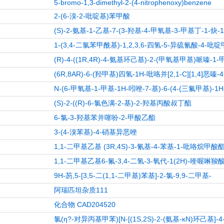
5-bromo-1,3-dimethyl-2-(4-nitrophenoxy)benzene
2-(6-溴-2-吡啶基)苯甲酸
(S)-2-氨基-1-乙基-7-(3-羟基-4-甲氧基-3-甲基丁-1-炔-1-
1-(3,4-二氯苯甲酰基)-1,2,3,6-四氢-5-异硫氰酸-4-
(R)-4-((1R,4R)-4-氨基环己基)-2-(甲氧基甲基)哌嗪-
(6R,8AR)-6-(羟甲基)四氢-1H-吡咯并[2,1-C][1,4]恶嗪-4
N-(6-甲氧基-1-甲基-1H-吲唑-7-基)-6-(4-(三氟甲基)-
(S)-2-((R)-6-氯色满-2-基)-2-羟基丙酸叔丁酯
6-氯-3-羟基苯并噻吩-2-甲酸乙酯
3-(4-溴苯基)-4-硝基异恶唑
1,1-二甲基乙基 (3R,4S)-3-氰基-4-苯基-1-吡咯烷甲酸
1,1-二甲基乙基6-氟-3,4-二氢-3-氧代-1(2H)-喹喔啉羧
9H-芴,5-[3,5-二(1,1-二甲基)苯基]-2-氯-9,9-二甲基-
阿瑞匹坦杂质111
化合物 CAD204520
氯(η?-对异丙基甲苯)[N-[(1S,2S)-2-(氨基-κN)环己基