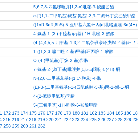
5,6,7,8-四氢咪唑并[1,2-a]吡啶-3-羧酸乙酯
α-[[(1,1-二甲氧基)羰基]氨基]-3,3-二氟环丁烷乙酸甲酯
((1aR,6aR,6bS)-5-亚甲基六氢环丙[a]吡咯里嗪-6a(4H
4-氨基-1-(3-(甲硫基)丙基)-1H-吡唑-3-羧酸
(4-(4,4,5,5-四甲基-1,3,2-二氧杂硼杂环戊烷-2-基)环己
1-((1,2,3-噻二唑-4-基)甲基)环丙烷-1-羧酸
O-(4-(甲硫基)丁烷-2-基)羟胺
7-氨基-2-(叔丁基)吡唑并[1,5-a]嘧啶-5(4H)-酮
N-(2,6-二甲基苯基)-[1,1'-联苯]-4-胺
(E)-3-(二甲基氨基)-1-(四氢呋喃-3-基)丙-2-烯-1-酮
4-(2-哌啶甲氧基)苄腈
5-(三氟甲基)-1H-吲哚-6-羧酸甲酯
1
172
173
174
175
176
177
178
179
180
181
182
183
184
185
186
18
4
215
216
217
218
219
220
221
222
223
224
225
226
227
228
229
23
7
258
259
260
261
262