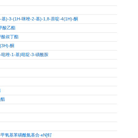
基)-3-(1H-咪唑-2-基)-1,8-萘啶-4(1H)-酮
吡啶甲酸乙酯
1-甲酸叔丁酯
(3H)-酮
1H-吡唑-1-基)吡啶-3-磺酰胺
酯
酸酯
]-4-甲氧基苯磺酰氨基合-κN]钌