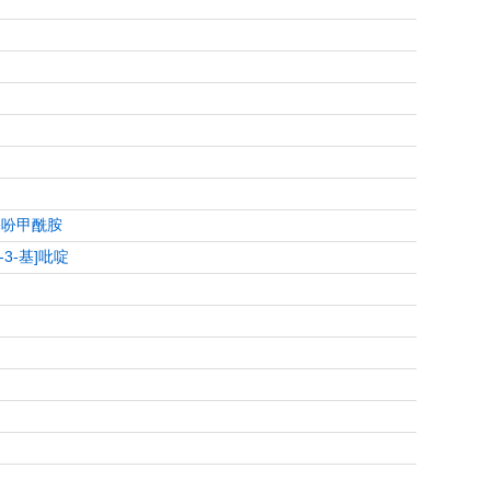
2-噻吩甲酰胺
]-3-基]吡啶