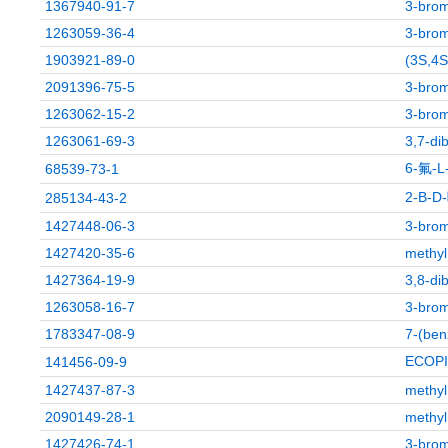
1367940-91-7
3-brom
1263059-36-4
3-brom
1903921-89-0
(3S,4S
2091396-75-5
3-brom
1263062-15-2
3-brom
1263061-69-3
3,7-di
6-氟-
68539-73-1
2-Β-
285134-43-2
1427448-06-3
3-brom
1427420-35-6
methyl
1427364-19-9
3,8-di
1263058-16-7
3-brom
1783347-08-9
7-(ben
ECOP
141456-09-9
1427437-87-3
methyl
2090149-28-1
methyl
1427426-74-1
3-brom