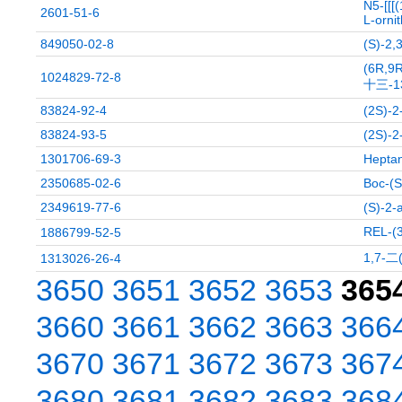
N5-[[[
2601-51-6
L-orni
849050-02-8
(S)-2,
(6R,9
1024829-72-8
十三-1
83824-92-4
(2S)-
83824-93-5
(2S)-
1301706-69-3
Heptan
2350685-02-6
Boc-(S
2349619-77-6
(S)-2-
REL-
1886799-52-5
1,7-
1313026-26-4
3650
3651
3652
3653
365
3660
3661
3662
3663
366
3670
3671
3672
3673
367
3680
3681
3682
3683
368