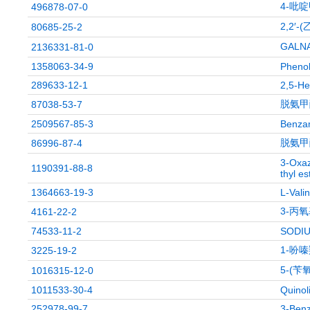
4-吡
496878-07-0
2,2′
80685-25-2
GALN
2136331-81-0
1358063-34-9
Phenol
289633-12-1
2,5-He
脱氨甲
87038-53-7
2509567-85-3
Benzam
脱氨甲
86996-87-4
3-Oxaz
1190391-88-8
thyl es
1364663-19-3
L-Vali
3-丙氧
4161-22-2
74533-11-2
SODI
1-吩
3225-19-2
5-(苄
1016315-12-0
1011533-30-4
Quinol
252978-99-7
3-Benz