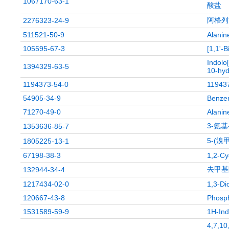
1067170-63-1
酸盐
阿格列
2276323-24-9
511521-50-9
Alanin
105595-67-3
[1,1'-B
Indolo
1394329-63-5
10-hyd
1194373-54-0
11943
54905-34-9
Benzen
71270-49-0
Alanine
3-氨基
1353636-85-7
5-(溴
1805225-13-1
67198-38-3
1,2-Cy
去甲基
132944-34-4
1217434-02-0
1,3-Dio
120667-43-8
Phosph
1531589-59-9
1H-Indo
4,7,10