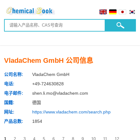
VladaChem GmbH 公司信息
公司名称:
VladaChem GmbH
电话:
+49-724630828
电子邮件:
shen.li.mo@vladachem.com
国籍:
德国
网址:
https://www.vladachem.com/search.php
产品总数:
1854
1
2
3
4
5
6
7
8
9
10
11
12