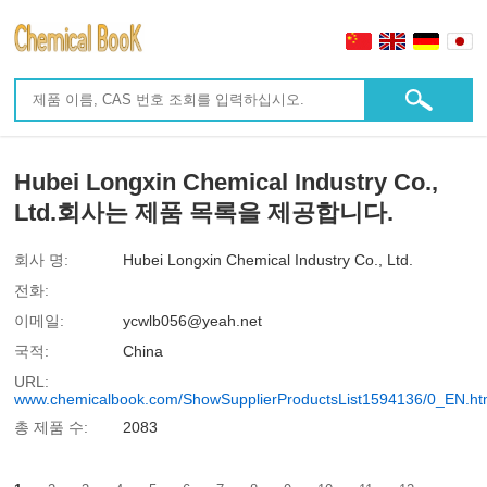
Hubei Longxin Chemical Industry Co.,
Ltd.회사는 제품 목록을 제공합니다.
회사 명:
Hubei Longxin Chemical Industry Co., Ltd.
전화:
이메일:
ycwlb056@yeah.net
국적:
China
URL:
www.chemicalbook.com/ShowSupplierProductsList1594136/0_EN.h
총 제품 수:
2083