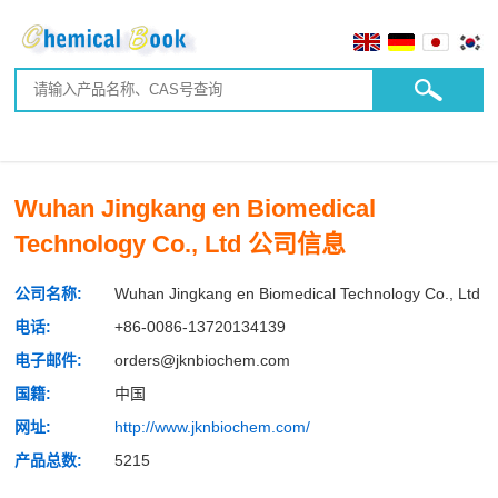
Wuhan Jingkang en Biomedical
Technology Co., Ltd 公司信息
公司名称:
Wuhan Jingkang en Biomedical Technology Co., Ltd
电话:
+86-0086-13720134139
电子邮件:
orders@jknbiochem.com
国籍:
中国
网址:
http://www.jknbiochem.com/
产品总数:
5215