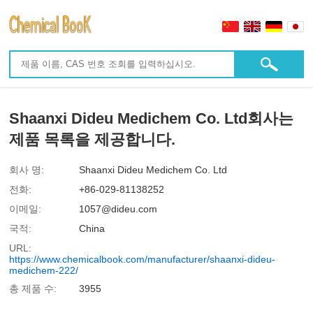
Shaanxi Dideu Medichem Co. Ltd회사는
제품 목록을 제공합니다.
회사 명:
Shaanxi Dideu Medichem Co. Ltd
전화:
+86-029-81138252
이메일:
1057@dideu.com
국적:
China
URL:
https://www.chemicalbook.com/manufacturer/shaanxi-dideu-
medichem-222/
총 제품 수:
3955