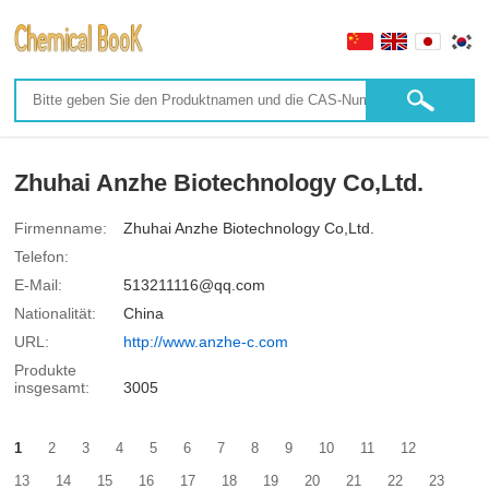
Zhuhai Anzhe Biotechnology Co,Ltd.
Firmenname:
Zhuhai Anzhe Biotechnology Co,Ltd.
Telefon:
E-Mail:
513211116@qq.com
Nationalität:
China
URL:
http://www.anzhe-c.com
Produkte
insgesamt:
3005
1
2
3
4
5
6
7
8
9
10
11
12
13
14
15
16
17
18
19
20
21
22
23