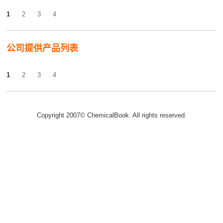
1
2
3
4
公司提供产品列表
1
2
3
4
Copyright 2007© ChemicalBook. All rights reserved.