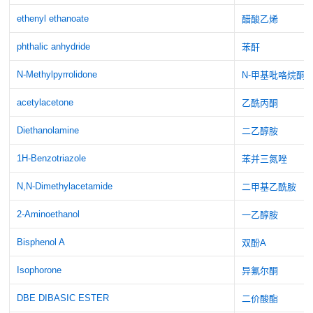
ethenyl ethanoate
醋酸乙烯
phthalic anhydride
苯酐
N-Methylpyrrolidone
N-甲基吡咯烷酮
acetylacetone
乙酰丙酮
Diethanolamine
二乙醇胺
1H-Benzotriazole
苯并三氮唑
N,N-Dimethylacetamide
二甲基乙酰胺
2-Aminoethanol
一乙醇胺
Bisphenol A
双酚A
Isophorone
异氟尔酮
DBE DIBASIC ESTER
二价酸酯