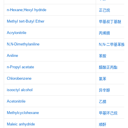
n-Hexane;Hexyl hydride
正己烷
Methyl tert-Butyl Ether
甲基叔丁基醚
Acrylonitrile
丙烯腈
N,N-Dimethylaniline
N,N-二甲基苯胺
Aniline
苯胺
n-Propyl acetate
醋酸正丙酯
Chlorobenzene
氯苯
isooctyl alcohol
异辛醇
Acetonitrile
乙腈
Methylcyclohexane
甲基环己烷
Maleic anhydride
顺酐