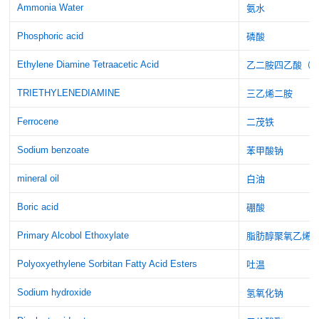
Ammonia Water
氨水
Phosphoric acid
磷酸
Ethylene Diamine Tetraacetic Acid
乙二胺四乙酸（E
TRIETHYLENEDIAMINE
三乙烯二胺
Ferrocene
二茂铁
Sodium benzoate
苯甲酸钠
mineral oil
白油
Boric acid
硼酸
Primary Alcobol Ethoxylate
脂肪醇聚氧乙烯
Polyoxyethylene Sorbitan Fatty Acid Esters
吐温
Sodium hydroxide
氢氧化钠