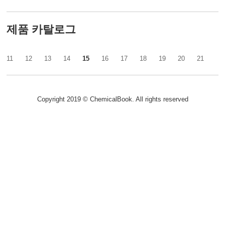
제품 카탈로그
11
12
13
14
15
16
17
18
19
20
21
Copyright 2019 © ChemicalBook. All rights reserved