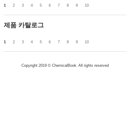
1
2
3
4
5
6
7
8
9
10
제품 카탈로그
1
2
3
4
5
6
7
8
9
10
Copyright 2019 © ChemicalBook. All rights reserved