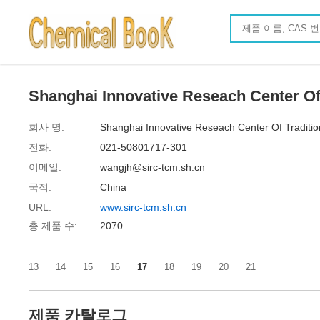
Shanghai Innovative Reseach Cent
회사 명:
Shanghai Innovative Reseach Center Of Traditio
전화:
021-50801717-301
이메일:
wangjh@sirc-tcm.sh.cn
국적:
China
URL:
www.sirc-tcm.sh.cn
총 제품 수:
2070
13
14
15
16
17
18
19
20
21
제품 카탈로그