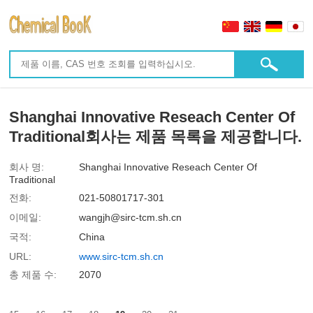
Shanghai Innovative Reseach Center Of
Traditional회사는 제품 목록을 제공합니다.
회사 명:
Shanghai Innovative Reseach Center Of
Traditional
전화:
021-50801717-301
이메일:
wangjh@sirc-tcm.sh.cn
국적:
China
URL:
www.sirc-tcm.sh.cn
총 제품 수:
2070