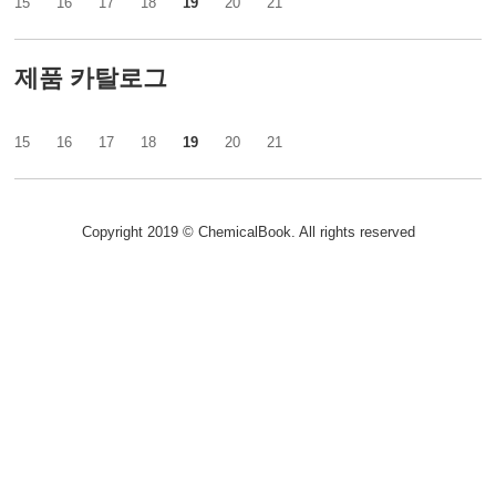
15
16
17
18
19
20
21
제품 카탈로그
15
16
17
18
19
20
21
Copyright 2019 © ChemicalBook. All rights reserved