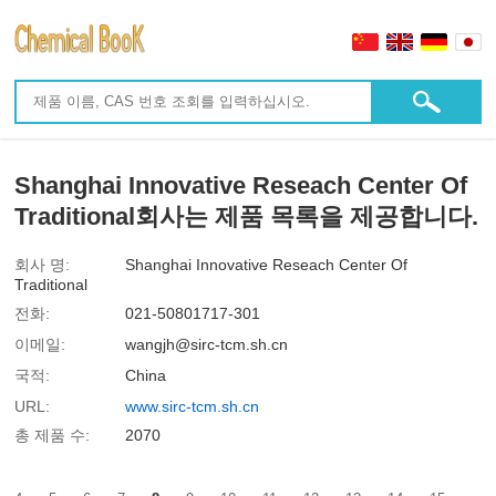
Shanghai Innovative Reseach Center Of
Traditional회사는 제품 목록을 제공합니다.
회사 명:
Shanghai Innovative Reseach Center Of
Traditional
전화:
021-50801717-301
이메일:
wangjh@sirc-tcm.sh.cn
국적:
China
URL:
www.sirc-tcm.sh.cn
총 제품 수:
2070